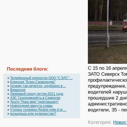
С 15 по 16 апре
Последнии блоги:
ЗАТО Северск То
»
Телефонный оператор OOO “СЭЛС” ...
профилактическо
»
Блинная "Блин.Сковородка"
предупреждение, 
»
почему так неуютно, неубрано в ...
»
Вакансия
водителей наруш
»
Любимый город летом 2021 года
прошедшие 2 дня
»
АЗС Газпромнефть в Северске
»
Театр "Наш мир" приглашает!
административной
»
Новогодняя минута славы
водители, 35 - п
»
Утерен телефон Redmi note 8 pr ...
»
розыгрыш или хулиганство?
Категория:
Новос