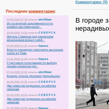
Комментарии (8)
Последние
комментарии
:
В городе 
alex33kaw
20.06.2026 07:33
написал
Из-за крупной задолженности по
нерадивы
алиментам северчанин...
С Е В Е Р С К
19.05.2026 14:30
написал
Житель Северска под давлением
мошенников вскрыл сейф...
барыга
04.05.2026 21:25
написал
Власти планируют наполнить высохшее
озеро из Томи
барыга
23.04.2026 21:39
написал
Стартовало голосование по выбору
дизайн-проектов для...
alex33kaw
07.04.2026 15:18
написал
Конкурс чтецов «Колокол Чернобыля»
С Е В Е Р С К
04.04.2026 18:35
написал
Две невестки подрались на юбилее
свекрови
С Е В Е Р С К
04.04.2026 18:34
написал
Две невестки подрались на юбилее
свекрови
барыга
27.03.2026 19:54
написал