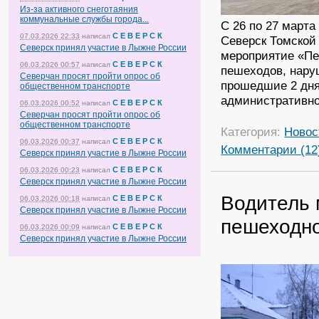
Из-за активного снеготаяния
коммунальные службы города...
С 26 по 27 март
С Е В Е Р С К
07.03.2026 22:33
написал
Северск Томской
Северск принял участие в Лыжне России
мероприятие «Пе
С Е В Е Р С К
06.03.2026 00:57
написал
пешеходов, нару
Северчан просят пройти опрос об
прошедшие 2 дня
общественном транспорте
административно
С Е В Е Р С К
06.03.2026 00:52
написал
Северчан просят пройти опрос об
общественном транспорте
Категория:
Новос
С Е В Е Р С К
06.03.2026 00:37
написал
Комментарии (12
Северск принял участие в Лыжне России
С Е В Е Р С К
06.03.2026 00:23
написал
Северск принял участие в Лыжне России
Водитель 
С Е В Е Р С К
06.03.2026 00:18
написал
Северск принял участие в Лыжне России
пешеходно
С Е В Е Р С К
06.03.2026 00:09
написал
Северск принял участие в Лыжне России