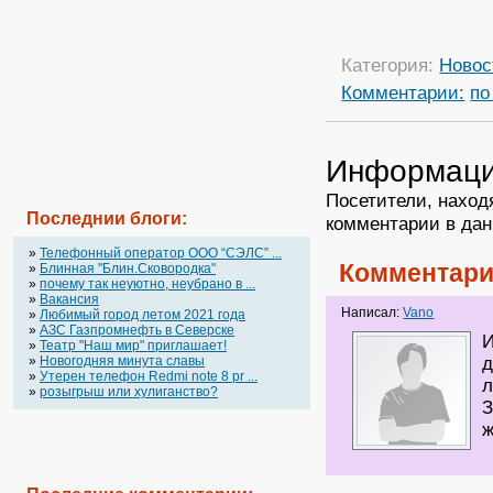
Категория:
Новос
Комментарии:
по
Информац
Посетители, наход
Последнии блоги:
комментарии в дан
»
Телефонный оператор OOO “СЭЛС” ...
Комментари
»
Блинная "Блин.Сковородка"
»
почему так неуютно, неубрано в ...
»
Вакансия
Написал:
Vano
»
Любимый город летом 2021 года
»
АЗС Газпромнефть в Северске
И
»
Театр "Наш мир" приглашает!
»
Новогодняя минута славы
д
»
Утерен телефон Redmi note 8 pr ...
л
»
розыгрыш или хулиганство?
З
ж