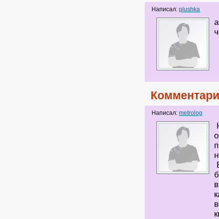
Написал:
plushka
а
ч
Комментари
Написал:
metrolog
о
п
н
б
в
к
в
к