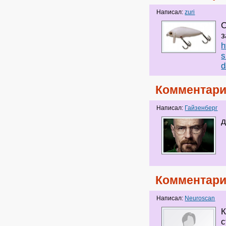
Написал:
zuri
С
з
h
s
d
Комментари
Написал:
Гайзенберг
д
Комментари
Написал:
Neuroscan
К
с