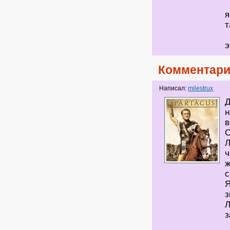
я
т
э
Комментари
Написал:
milestrux
Д
н
в
С
Л
ч
ж
с
Я
з
Л
з