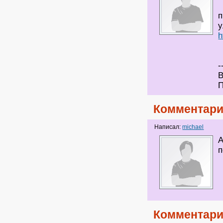
п
у
h
-
В
П
Комментари
Написал:
michael
А
п
Комментари