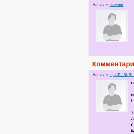
Написал:
cosword
Комментари
Написал:
npocTo_BURL
н
и
С
з
а
с
к