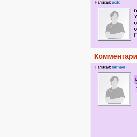
Написал:
acdc
m
У
о
о
П
Комментари
Написал:
michael