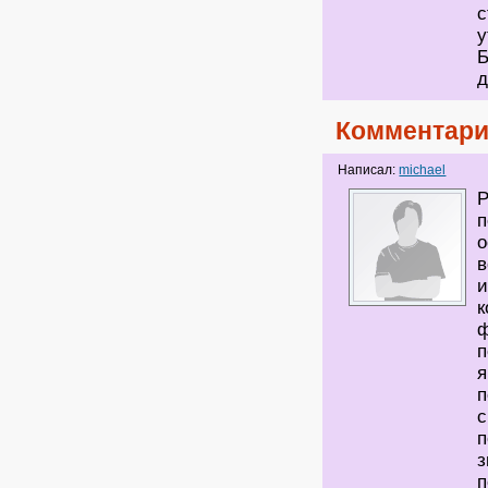
с
у
Б
д
Комментари
Написал:
michael
Р
п
о
в
и
к
ф
п
я
п
с
п
з
п