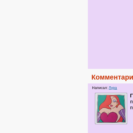
Комментари
Написал:
Лура
п
п