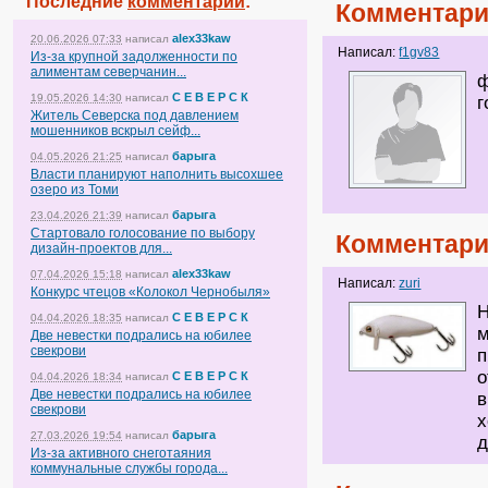
Последние
комментарии
:
Комментари
alex33kaw
20.06.2026 07:33
написал
Написал:
f1gv83
Из-за крупной задолженности по
алиментам северчанин...
ф
С Е В Е Р С К
19.05.2026 14:30
написал
г
Житель Северска под давлением
мошенников вскрыл сейф...
барыга
04.05.2026 21:25
написал
Власти планируют наполнить высохшее
озеро из Томи
барыга
23.04.2026 21:39
написал
Стартовало голосование по выбору
Комментари
дизайн-проектов для...
alex33kaw
07.04.2026 15:18
написал
Написал:
zuri
Конкурс чтецов «Колокол Чернобыля»
Н
С Е В Е Р С К
04.04.2026 18:35
написал
м
Две невестки подрались на юбилее
свекрови
п
о
С Е В Е Р С К
04.04.2026 18:34
написал
Две невестки подрались на юбилее
в
свекрови
х
барыга
27.03.2026 19:54
написал
д
Из-за активного снеготаяния
коммунальные службы города...