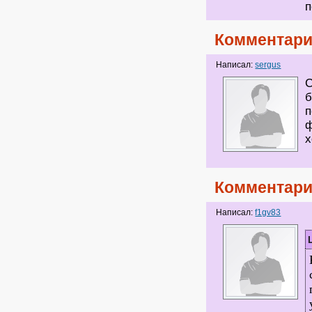
п
Комментари
Написал:
sergus
С
б
п
ф
х
Комментари
Написал:
f1gv83