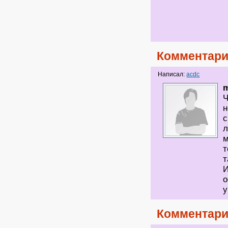
Комментари
Написал:
acdc
m
Ч
н
с
л
м
т
т
И
о
у
Комментари