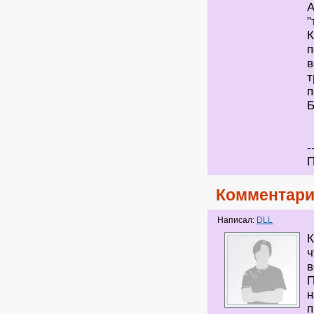
А
"
К
п
в
т
п
Б
-
П
Комментари
Написал:
DLL
К
ч
в
П
н
п