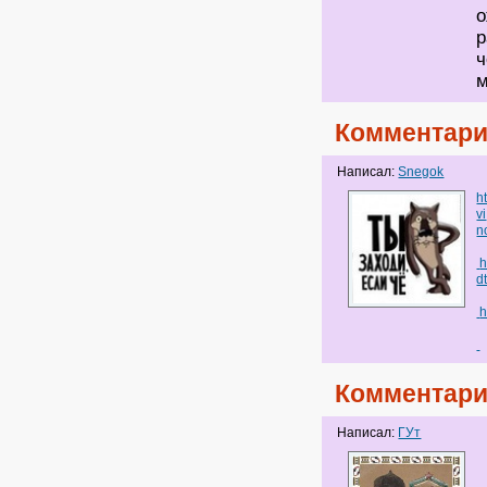
о
р
ч
м
Комментари
Написал:
Snegok
h
vi
n
h
d
h
Комментари
Написал:
ГУт