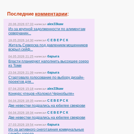
Последние
комментарии
:
alex33kaw
20.06.2026 07:33
написал
Из-за крупной задолженности по алиментам
северчанин...
С Е В Е Р С К
19.05.2026 14:30
написал
Житель Северска под давлением мошенников
вскрыл сейф...
барыга
04.05.2026 21:25
написал
Власти планируют наполнить высохшее озеро
из Томи
барыга
23.04.2026 21:39
написал
Стартовало голосование по выбору дизайн-
проектов для...
alex33kaw
07.04.2026 15:18
написал
Конкурс чтецов «Колокол Чернобыля»
С Е В Е Р С К
04.04.2026 18:35
написал
Две невестки подрались на юбилее свекрови
С Е В Е Р С К
04.04.2026 18:34
написал
Две невестки подрались на юбилее свекрови
барыга
27.03.2026 19:54
написал
Из-за активного снеготаяния коммунальные
службы города...