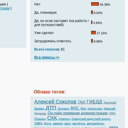
ции ]
Нет
49.38%
тарии
]
Да, планирую
8.64%
Да, но если заставят (на работе /
4.94%
для путешествий)
Уже сделал
27.16%
Затрудняюсь ответить
9.88%
Всего голосов:
81
Все опросы >>
Облако тегов:
Алексей Соколов
ГИБДД
ГАИ
,
,
,
Григорий
ДТП
МЧС
,
,
,
,
,
,
Шамин
Зоопарк
Мэр
Наркотики
Николай
Он-лайн приемная администрации
,
,
,
Диденко
ПДД
СХК
,
,
,
,
Пожары
Северск
Северский кадетский корпус
,
,
,
,
,
,
УМВД
Фото
авария
авто
автобусы
автомобили
дети