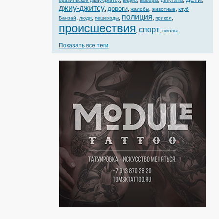
,
,
,
,
,
бразильское джиу-джитсу
видео
выборы
депутаты
джиу-джитсу
дороги
,
,
,
,
жалобы
животные
клуб
полиция
,
,
,
,
,
Банзай
люди
пешеходы
прикол
происшествия
спорт
,
,
школы
Показать все теги