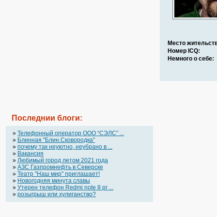
Место жительств
Номер ICQ:
Немного о себе:
Последнии блоги:
»
Телефонный оператор OOO “СЭЛС” ...
»
Блинная "Блин.Сковородка"
»
почему так неуютно, неубрано в ...
»
Вакансия
»
Любимый город летом 2021 года
»
АЗС Газпромнефть в Северске
»
Театр "Наш мир" приглашает!
»
Новогодняя минута славы
»
Утерен телефон Redmi note 8 pr ...
»
розыгрыш или хулиганство?