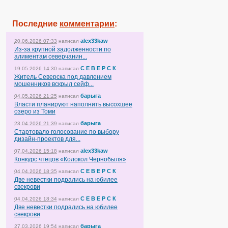
Последние
комментарии
:
alex33kaw
20.06.2026 07:33
написал
Из-за крупной задолженности по
алиментам северчанин...
С Е В Е Р С К
19.05.2026 14:30
написал
Житель Северска под давлением
мошенников вскрыл сейф...
барыга
04.05.2026 21:25
написал
Власти планируют наполнить высохшее
озеро из Томи
барыга
23.04.2026 21:39
написал
Стартовало голосование по выбору
дизайн-проектов для...
alex33kaw
07.04.2026 15:18
написал
Конкурс чтецов «Колокол Чернобыля»
С Е В Е Р С К
04.04.2026 18:35
написал
Две невестки подрались на юбилее
свекрови
С Е В Е Р С К
04.04.2026 18:34
написал
Две невестки подрались на юбилее
свекрови
барыга
27.03.2026 19:54
написал