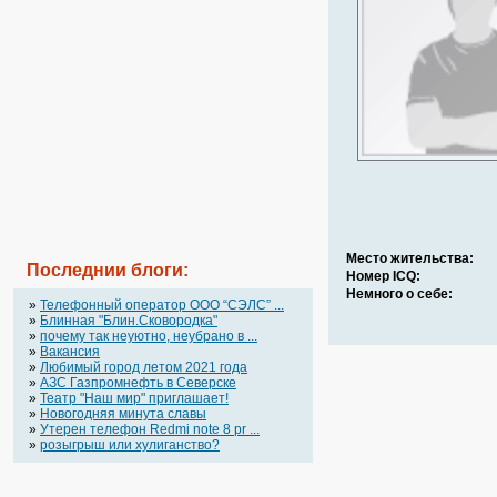
Место жительства:
Последнии блоги:
Номер ICQ:
Немного о себе:
»
Телефонный оператор OOO “СЭЛС” ...
»
Блинная "Блин.Сковородка"
»
почему так неуютно, неубрано в ...
»
Вакансия
»
Любимый город летом 2021 года
»
АЗС Газпромнефть в Северске
»
Театр "Наш мир" приглашает!
»
Новогодняя минута славы
»
Утерен телефон Redmi note 8 pr ...
»
розыгрыш или хулиганство?