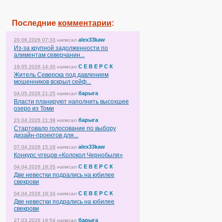
Последние
комментарии
:
alex33kaw
20.06.2026 07:33
написал
Из-за крупной задолженности по
алиментам северчанин...
С Е В Е Р С К
19.05.2026 14:30
написал
Житель Северска под давлением
мошенников вскрыл сейф...
барыга
04.05.2026 21:25
написал
Власти планируют наполнить высохшее
озеро из Томи
барыга
23.04.2026 21:39
написал
Стартовало голосование по выбору
дизайн-проектов для...
alex33kaw
07.04.2026 15:18
написал
Конкурс чтецов «Колокол Чернобыля»
С Е В Е Р С К
04.04.2026 18:35
написал
Две невестки подрались на юбилее
свекрови
С Е В Е Р С К
04.04.2026 18:34
написал
Две невестки подрались на юбилее
свекрови
барыга
27.03.2026 19:54
написал