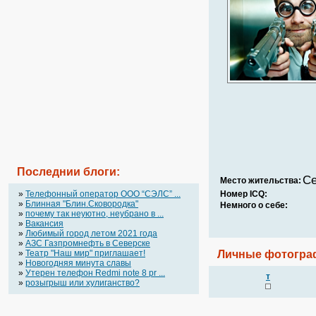
Последнии блоги:
Се
Место жительства:
»
Телефонный оператор OOO “СЭЛС” ...
Номер ICQ:
»
Блинная "Блин.Сковородка"
Немного о себе:
»
почему так неуютно, неубрано в ...
»
Вакансия
»
Любимый город летом 2021 года
»
АЗС Газпромнефть в Северске
»
Театр "Наш мир" приглашает!
Личные фотогра
»
Новогодняя минута славы
»
Утерен телефон Redmi note 8 pr ...
т
»
розыгрыш или хулиганство?