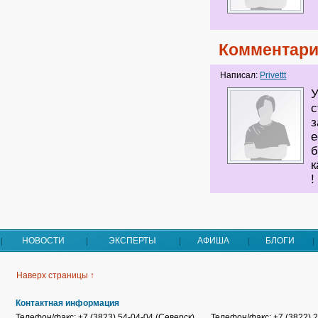
Комментари
Написал:
Privettt
У
с
з
е
б
к
!
НОВОСТИ
ЭКСПЕРТЫ
АФИША
БЛОГИ
Наверх страницы ↑
Контактная информация
Телефон/факс: +7 (3823) 54-04-04 (Северск)
Телефон/факс: +7 (3822) 2