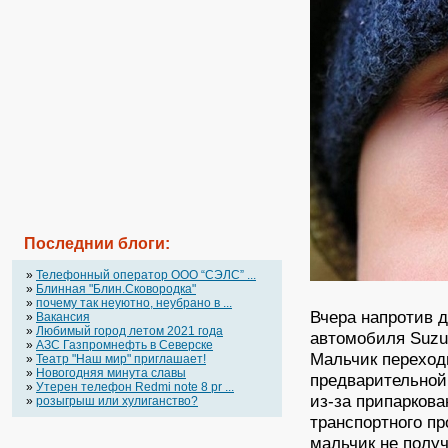
Последнии блоги:
»
Телефонный оператор OOO “СЭЛС” ...
»
Блинная "Блин.Сковородка"
»
почему так неуютно, неубрано в ...
Вчера напротив 
»
Вакансия
»
Любимый город летом 2021 года
автомобиля Suzu
»
АЗС Газпромнефть в Северске
Мальчик переход
»
Театр "Наш мир" приглашает!
»
Новогодняя минута славы
предварительной
»
Утерен телефон Redmi note 8 pr ...
из-за припаркова
»
розыгрыш или хулиганство?
транспортного п
мальчик не полу