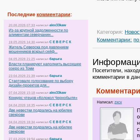
Последние
комментарии
:
alex33kaw
20.06.2026 07:33
написал
Из-за крупной задолженности по
Категория:
Новос
алиментам северчанин...
Комментарии:
по
С Е В Е Р С К
19.05.2026 14:30
написал
Житель Северска под давлением
мошенников вскрыл сейф...
барыга
Информац
04.05.2026 21:25
написал
Власти планируют наполнить высохшее
озеро из Томи
Посетители, наход
барыга
комментарии в дан
23.04.2026 21:39
написал
Стартовало голосование по выбору
дизайн-проектов для...
Комментари
alex33kaw
07.04.2026 15:18
написал
Конкурс чтецов «Колокол Чернобыля»
Написал:
zxcv
С Е В Е Р С К
04.04.2026 18:35
написал
П
Две невестки подрались на юбилее
свекрови
о
С Е В Е Р С К
н
04.04.2026 18:34
написал
Две невестки подрались на юбилее
с
свекрови
п
барыга
27.03.2026 19:54
написал