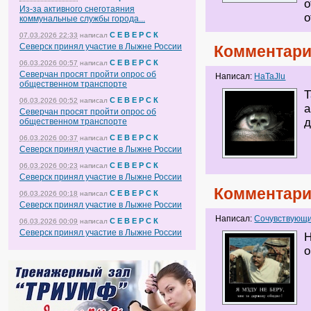
о
Из-за активного снеготаяния
о
коммунальные службы города...
С Е В Е Р С К
07.03.2026 22:33
написал
Северск принял участие в Лыжне России
Комментари
С Е В Е Р С К
06.03.2026 00:57
написал
Северчан просят пройти опрос об
Написал:
HaTaJlu
общественном транспорте
Т
С Е В Е Р С К
06.03.2026 00:52
написал
а
Северчан просят пройти опрос об
д
общественном транспорте
С Е В Е Р С К
06.03.2026 00:37
написал
Северск принял участие в Лыжне России
С Е В Е Р С К
06.03.2026 00:23
написал
Северск принял участие в Лыжне России
Комментари
С Е В Е Р С К
06.03.2026 00:18
написал
Северск принял участие в Лыжне России
Написал:
Сочувствующи
С Е В Е Р С К
06.03.2026 00:09
написал
Северск принял участие в Лыжне России
Н
о