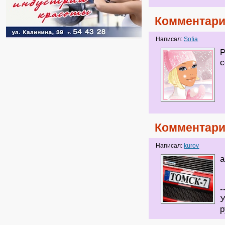
Комментари
Написал:
Sofia
Р
с
Комментари
Написал:
kurov
а
-
У
р