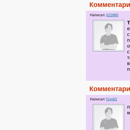
Комментари
Написал:
022880
T
е
с
п
о
с
т
в
п
Комментари
Написал:
f1gv83
п
к