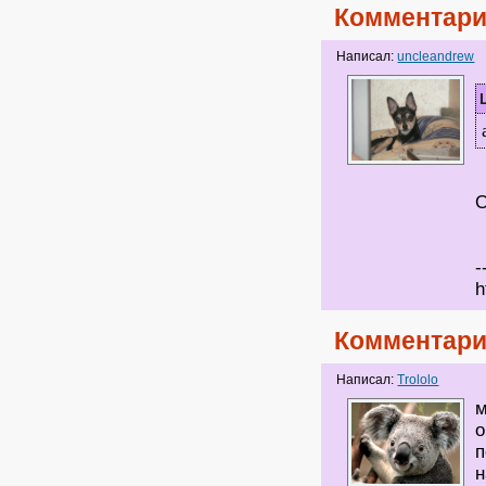
Комментари
Написал:
uncleandrew
О
-
h
Комментари
Написал:
Trololo
м
о
п
н