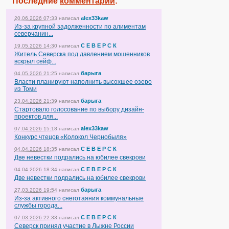
Последние
комментарии
:
alex33kaw
20.06.2026 07:33
написал
Из-за крупной задолженности по алиментам
северчанин...
С Е В Е Р С К
19.05.2026 14:30
написал
Житель Северска под давлением мошенников
вскрыл сейф...
барыга
04.05.2026 21:25
написал
Власти планируют наполнить высохшее озеро
из Томи
барыга
23.04.2026 21:39
написал
Стартовало голосование по выбору дизайн-
проектов для...
alex33kaw
07.04.2026 15:18
написал
Конкурс чтецов «Колокол Чернобыля»
С Е В Е Р С К
04.04.2026 18:35
написал
Две невестки подрались на юбилее свекрови
С Е В Е Р С К
04.04.2026 18:34
написал
Две невестки подрались на юбилее свекрови
барыга
27.03.2026 19:54
написал
Из-за активного снеготаяния коммунальные
службы города...
С Е В Е Р С К
07.03.2026 22:33
написал
Северск принял участие в Лыжне России