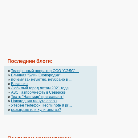
Последнии блоги:
»
Телефонный оператор OOO “СЭЛС” ...
»
Блинная "Блин.Сковородка"
»
почему так неуютно, неубрано в ...
»
Вакансия
»
Любимый город летом 2021 года
»
АЗС Газпромнефть в Северске
»
Театр "Наш мир" приглашает!
»
Новогодняя минута славы
»
Утерен телефон Redmi note 8 pr ...
»
розыгрыш или хулиганство?