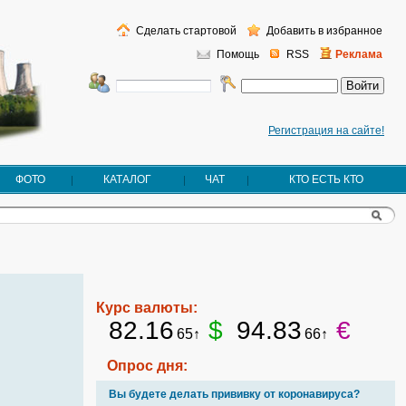
Сделать стартовой
Добавить в избранное
Помощь
RSS
Реклама
Регистрация на сайте!
ФОТО
КАТАЛОГ
ЧАТ
КТО ЕСТЬ КТО
Курс валюты:
82.16
$
94.83
€
65↑
66↑
Опрос дня:
Вы будете делать прививку от коронавируса?