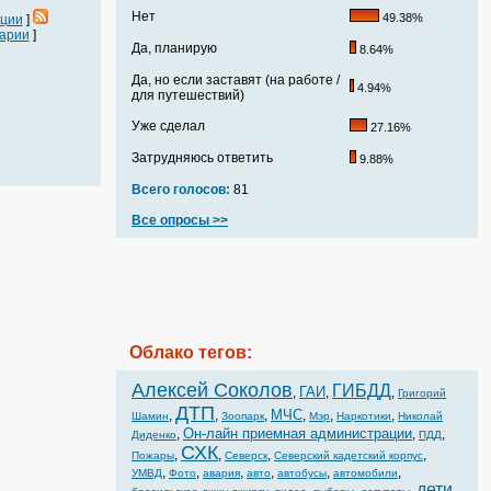
Нет
49.38%
ации
]
арии
]
Да, планирую
8.64%
Да, но если заставят (на работе /
4.94%
для путешествий)
Уже сделал
27.16%
Затрудняюсь ответить
9.88%
Всего голосов:
81
Все опросы >>
Облако тегов:
Алексей Соколов
ГИБДД
ГАИ
,
,
,
Григорий
ДТП
МЧС
,
,
,
,
,
,
Шамин
Зоопарк
Мэр
Наркотики
Николай
Он-лайн приемная администрации
,
,
,
Диденко
ПДД
СХК
,
,
,
,
Пожары
Северск
Северский кадетский корпус
,
,
,
,
,
,
УМВД
Фото
авария
авто
автобусы
автомобили
дети