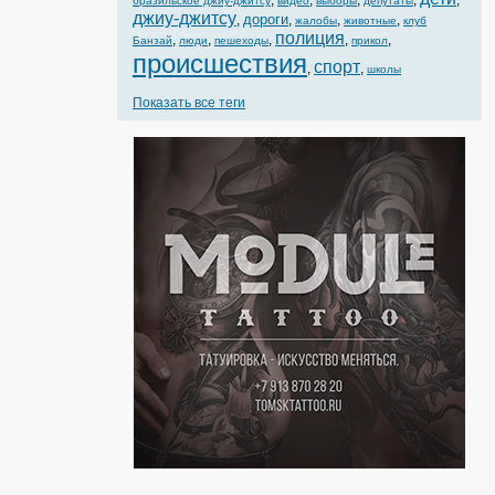
,
,
,
,
,
бразильское джиу-джитсу
видео
выборы
депутаты
джиу-джитсу
дороги
,
,
,
,
жалобы
животные
клуб
полиция
,
,
,
,
,
Банзай
люди
пешеходы
прикол
происшествия
спорт
,
,
школы
Показать все теги