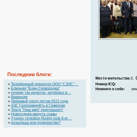
Последнии блоги:
г.
Место жительства:
»
Телефонный оператор OOO “СЭЛС” ...
Номер ICQ:
»
Блинная "Блин.Сковородка"
Немного о себе:
зе
»
почему так неуютно, неубрано в ...
»
Вакансия
»
Любимый город летом 2021 года
»
АЗС Газпромнефть в Северске
»
Театр "Наш мир" приглашает!
»
Новогодняя минута славы
»
Утерен телефон Redmi note 8 pr ...
»
розыгрыш или хулиганство?