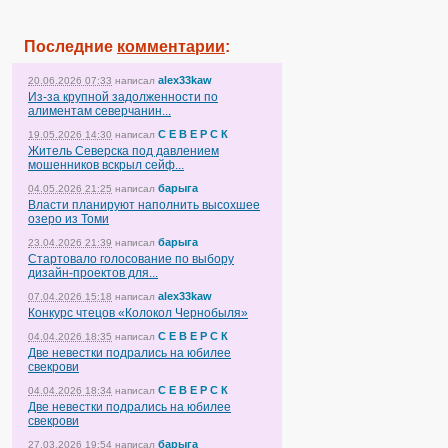
Последние
комментарии
:
alex33kaw
20.06.2026 07:33
написал
Из-за крупной задолженности по
алиментам северчанин...
С Е В Е Р С К
19.05.2026 14:30
написал
Житель Северска под давлением
мошенников вскрыл сейф...
барыга
04.05.2026 21:25
написал
Власти планируют наполнить высохшее
озеро из Томи
барыга
23.04.2026 21:39
написал
Стартовало голосование по выбору
дизайн-проектов для...
alex33kaw
07.04.2026 15:18
написал
Конкурс чтецов «Колокол Чернобыля»
С Е В Е Р С К
04.04.2026 18:35
написал
Две невестки подрались на юбилее
свекрови
С Е В Е Р С К
04.04.2026 18:34
написал
Две невестки подрались на юбилее
свекрови
барыга
27.03.2026 19:54
написал