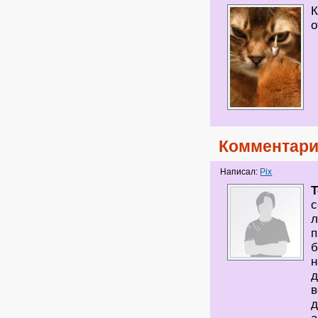
К
о
Комментари
Написал:
Pix
T
с
л
п
б
н
д
в
д