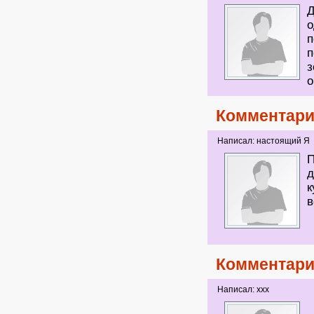
Д
о
п
п
з
о
Комментари
Написал: настоящий Я
П
д
к
в
Комментари
Написал: ххх