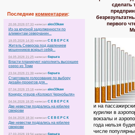
сделать 
предприн
Последние
комментарии
:
безрезультатн
первого чт
alex33kaw
20.06.2026 07:33
написал
М
Из-за крупной задолженности по
алиментам северчанин...
С Е В Е Р С К
19.05.2026 14:30
написал
Житель Северска под давлением
мошенников вскрыл сейф...
барыга
04.05.2026 21:25
написал
Власти планируют наполнить высохшее
озеро из Томи
барыга
23.04.2026 21:39
написал
Стартовало голосование по выбору
дизайн-проектов для...
alex33kaw
07.04.2026 15:18
написал
Конкурс чтецов «Колокол Чернобыля»
С Е В Е Р С К
04.04.2026 18:35
написал
и на пассажирски
Две невестки подрались на юбилее
свекрови
курилки в аэропо
вокзалы и аэроп
С Е В Е Р С К
04.04.2026 18:34
написал
Две невестки подрались на юбилее
года нельзя буде
свекрови
числе популярны
барыга
27.03.2026 19:54
написал