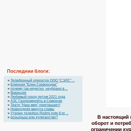
Последнии блоги:
»
Телефонный оператор OOO “СЭЛС” ...
»
Блинная "Блин.Сковородка"
»
почему так неуютно, неубрано в ...
»
Вакансия
»
Любимый город летом 2021 года
»
АЗС Газпромнефть в Северске
»
Театр "Наш мир" приглашает!
»
Новогодняя минута славы
»
Утерен телефон Redmi note 8 pr ...
В настоящий
»
розыгрыш или хулиганство?
оборот и потре
ограничении кур