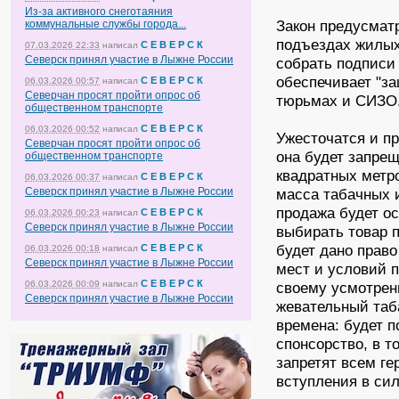
Из-за активного снеготаяния
Закон предусмат
коммунальные службы города...
подъездах жилых
С Е В Е Р С К
07.03.2026 22:33
написал
Северск принял участие в Лыжне России
собрать подписи 
обеспечивает "з
С Е В Е Р С К
06.03.2026 00:57
написал
Северчан просят пройти опрос об
тюрьмах и СИЗО
общественном транспорте
С Е В Е Р С К
06.03.2026 00:52
написал
Ужесточатся и пр
Северчан просят пройти опрос об
она будет запре
общественном транспорте
квадратных метро
С Е В Е Р С К
06.03.2026 00:37
написал
Северск принял участие в Лыжне России
масса табачных и
продажа будет о
С Е В Е Р С К
06.03.2026 00:23
написал
Северск принял участие в Лыжне России
выбирать товар 
будет дано прав
С Е В Е Р С К
06.03.2026 00:18
написал
Северск принял участие в Лыжне России
мест и условий п
С Е В Е Р С К
06.03.2026 00:09
написал
своему усмотрен
Северск принял участие в Лыжне России
жевательный таб
времена: будет п
спонсорство, в т
запретят всем г
вступления в сил