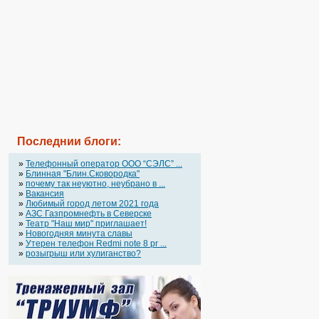
Последнии блоги:
»
Телефонный оператор OOO “СЭЛС” ...
»
Блинная "Блин.Сковородка"
»
почему так неуютно, неубрано в ...
»
Вакансия
»
Любимый город летом 2021 года
»
АЗС Газпромнефть в Северске
»
Театр "Наш мир" приглашает!
»
Новогодняя минута славы
»
Утерен телефон Redmi note 8 pr ...
»
розыгрыш или хулиганство?