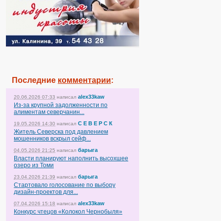
Последние
комментарии
:
alex33kaw
20.06.2026 07:33
написал
Из-за крупной задолженности по
алиментам северчанин...
С Е В Е Р С К
19.05.2026 14:30
написал
Житель Северска под давлением
мошенников вскрыл сейф...
барыга
04.05.2026 21:25
написал
Власти планируют наполнить высохшее
озеро из Томи
барыга
23.04.2026 21:39
написал
Стартовало голосование по выбору
дизайн-проектов для...
alex33kaw
07.04.2026 15:18
написал
Конкурс чтецов «Колокол Чернобыля»