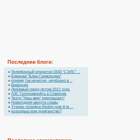
Последнии блоги:
»
Телефонный оператор OOO “СЭЛС” ...
»
Блинная "Блин.Сковородка"
»
почему так неуютно, неубрано в ...
»
Вакансия
»
Любимый город летом 2021 года
»
АЗС Газпромнефть в Северске
»
Театр "Наш мир" приглашает!
»
Новогодняя минута славы
»
Утерен телефон Redmi note 8 pr ...
»
розыгрыш или хулиганство?