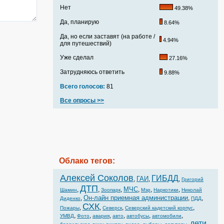
Нет
49.38%
Да, планирую
8.64%
Да, но если заставят (на работе /
4.94%
для путешествий)
Уже сделал
27.16%
Затрудняюсь ответить
9.88%
Всего голосов:
81
Все опросы >>
Облако тегов:
Алексей Соколов
ГИБДД
ГАИ
,
,
,
Григорий
ДТП
МЧС
,
,
,
,
,
,
Шамин
Зоопарк
Мэр
Наркотики
Николай
Он-лайн приемная администрации
,
,
,
Диденко
ПДД
СХК
,
,
,
,
Пожары
Северск
Северский кадетский корпус
,
,
,
,
,
,
УМВД
Фото
авария
авто
автобусы
автомобили
дети