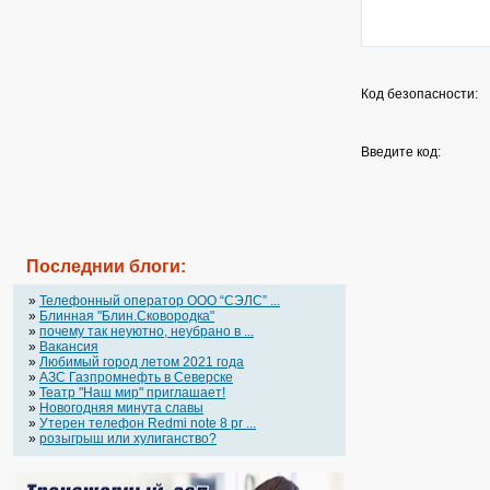
Код безопасности:
Введите код:
Последнии блоги:
»
Телефонный оператор OOO “СЭЛС” ...
»
Блинная "Блин.Сковородка"
»
почему так неуютно, неубрано в ...
»
Вакансия
»
Любимый город летом 2021 года
»
АЗС Газпромнефть в Северске
»
Театр "Наш мир" приглашает!
»
Новогодняя минута славы
»
Утерен телефон Redmi note 8 pr ...
»
розыгрыш или хулиганство?