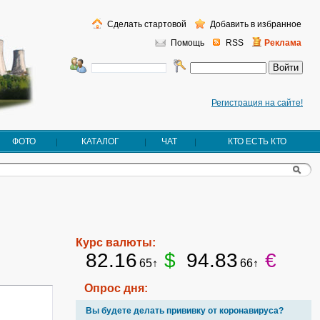
Сделать стартовой
Добавить в избранное
Помощь
RSS
Реклама
Регистрация на сайте!
ФОТО
КАТАЛОГ
ЧАТ
КТО ЕСТЬ КТО
Курс валюты:
82.16
$
94.83
€
65↑
66↑
Опрос дня:
Вы будете делать прививку от коронавируса?