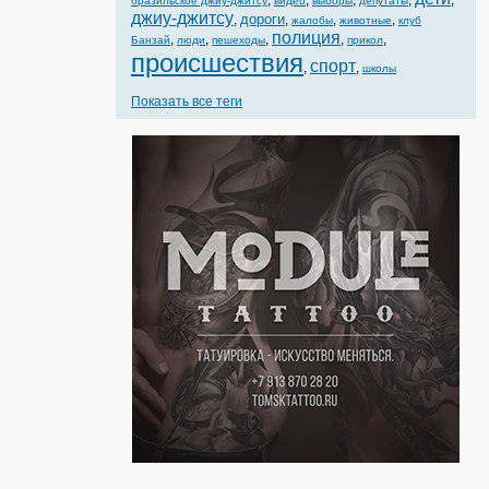
,
,
,
,
,
бразильское джиу-джитсу
видео
выборы
депутаты
джиу-джитсу
дороги
,
,
,
,
жалобы
животные
клуб
полиция
,
,
,
,
,
Банзай
люди
пешеходы
прикол
происшествия
спорт
,
,
школы
Показать все теги