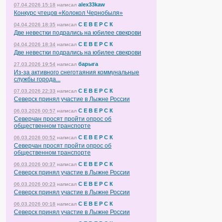
alex33kaw
07.04.2026 15:18
написал
Конкурс чтецов «Колокол Чернобыля»
С Е В Е Р С К
04.04.2026 18:35
написал
Две невестки подрались на юбилее свекрови
С Е В Е Р С К
04.04.2026 18:34
написал
Две невестки подрались на юбилее свекрови
барыга
27.03.2026 19:54
написал
Из-за активного снеготаяния коммунальные
службы города...
С Е В Е Р С К
07.03.2026 22:33
написал
Северск принял участие в Лыжне России
С Е В Е Р С К
06.03.2026 00:57
написал
Северчан просят пройти опрос об
общественном транспорте
С Е В Е Р С К
06.03.2026 00:52
написал
Северчан просят пройти опрос об
общественном транспорте
С Е В Е Р С К
06.03.2026 00:37
написал
Северск принял участие в Лыжне России
С Е В Е Р С К
06.03.2026 00:23
написал
Северск принял участие в Лыжне России
С Е В Е Р С К
06.03.2026 00:18
написал
Северск принял участие в Лыжне России