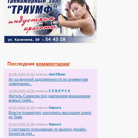
Последние
комментарии
:
alex33kaw
20.06.2026 07:33
написал
Из-за крупной задолженности по алиментам
северчанин...
С Е В Е Р С К
19.05.2026 14:30
написал
Житель Северска под давлением мошенников
вскрыл сейф...
барыга
04.05.2026 21:25
написал
Власти планируют наполнить высохшее озеро
из Томи
барыга
23.04.2026 21:39
написал
Стартовало голосование по выбору дизайн-
проектов для...