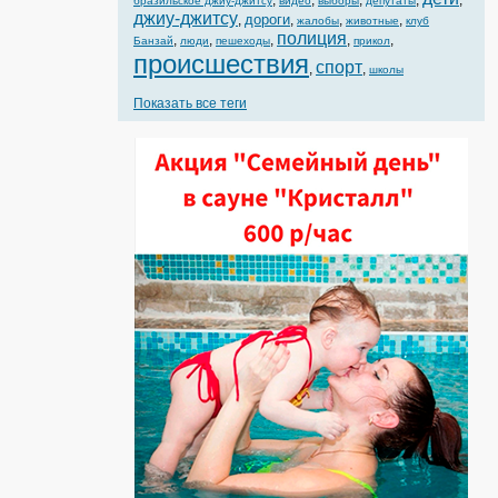
,
,
,
,
,
бразильское джиу-джитсу
видео
выборы
депутаты
джиу-джитсу
дороги
,
,
,
,
жалобы
животные
клуб
полиция
,
,
,
,
,
Банзай
люди
пешеходы
прикол
происшествия
спорт
,
,
школы
Показать все теги