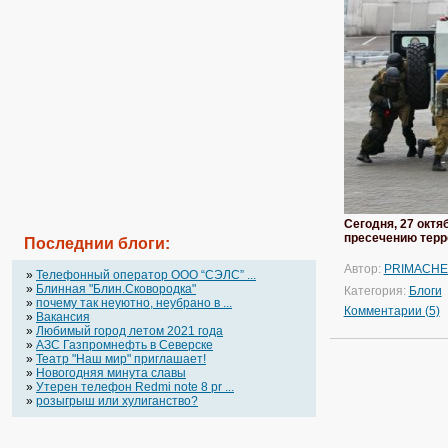
Сегодня, 27 октя
пресечению терро
Последнии блоги:
Автор:
PRIMACH
»
Телефонный оператор OOO “СЭЛС” ...
»
Блинная "Блин.Сковородка"
Категория:
Блоги
»
почему так неуютно, неубрано в ...
Комментарии (5)
»
Вакансия
»
Любимый город летом 2021 года
»
АЗС Газпромнефть в Северске
»
Театр "Наш мир" приглашает!
»
Новогодняя минута славы
»
Утерен телефон Redmi note 8 pr ...
»
розыгрыш или хулиганство?