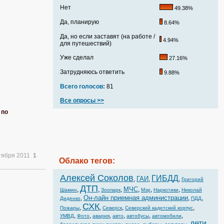
Нет
49.38%
Да, планирую
8.64%
Да, но если заставят (на работе /
4.94%
для путешествий)
Уже сделал
27.16%
Затрудняюсь ответить
9.88%
Всего голосов:
81
Все опросы >>
 по
тября 2011
1
Облако тегов:
Алексей Соколов
ГИБДД
ГАИ
,
,
,
Григорий
ДТП
МЧС
,
,
,
,
,
,
Шамин
Зоопарк
Мэр
Наркотики
Николай
Он-лайн приемная администрации
,
,
,
Диденко
ПДД
СХК
,
,
,
,
Пожары
Северск
Северский кадетский корпус
,
,
,
,
,
,
УМВД
Фото
авария
авто
автобусы
автомобили
дети