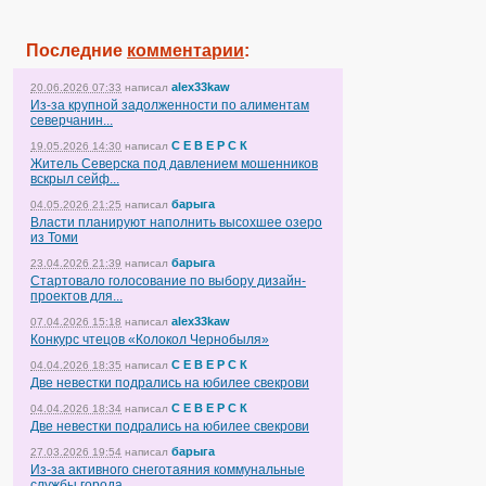
Последние
комментарии
:
alex33kaw
20.06.2026 07:33
написал
Из-за крупной задолженности по алиментам
северчанин...
С Е В Е Р С К
19.05.2026 14:30
написал
Житель Северска под давлением мошенников
вскрыл сейф...
барыга
04.05.2026 21:25
написал
Власти планируют наполнить высохшее озеро
из Томи
барыга
23.04.2026 21:39
написал
Стартовало голосование по выбору дизайн-
проектов для...
alex33kaw
07.04.2026 15:18
написал
Конкурс чтецов «Колокол Чернобыля»
С Е В Е Р С К
04.04.2026 18:35
написал
Две невестки подрались на юбилее свекрови
С Е В Е Р С К
04.04.2026 18:34
написал
Две невестки подрались на юбилее свекрови
барыга
27.03.2026 19:54
написал
Из-за активного снеготаяния коммунальные
службы города...