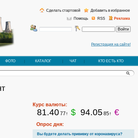
Сделать стартовой
Добавить в избранное
Помощь
RSS
Реклама
Регистрация на сайте!
ФОТО
КАТАЛОГ
ЧАТ
КТО ЕСТЬ КТО
ят
Курс валюты:
81.40
$
94.05
€
77↑
85↑
Опрос дня:
Вы будете делать прививку от коронавируса?