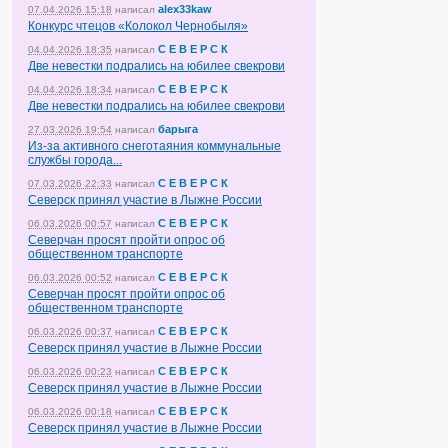
alex33kaw
07.04.2026 15:18
написал
Конкурс чтецов «Колокол Чернобыля»
С Е В Е Р С К
04.04.2026 18:35
написал
Две невестки подрались на юбилее свекрови
С Е В Е Р С К
04.04.2026 18:34
написал
Две невестки подрались на юбилее свекрови
барыга
27.03.2026 19:54
написал
Из-за активного снеготаяния коммунальные
службы города...
С Е В Е Р С К
07.03.2026 22:33
написал
Северск принял участие в Лыжне России
С Е В Е Р С К
06.03.2026 00:57
написал
Северчан просят пройти опрос об
общественном транспорте
С Е В Е Р С К
06.03.2026 00:52
написал
Северчан просят пройти опрос об
общественном транспорте
С Е В Е Р С К
06.03.2026 00:37
написал
Северск принял участие в Лыжне России
С Е В Е Р С К
06.03.2026 00:23
написал
Северск принял участие в Лыжне России
С Е В Е Р С К
06.03.2026 00:18
написал
Северск принял участие в Лыжне России