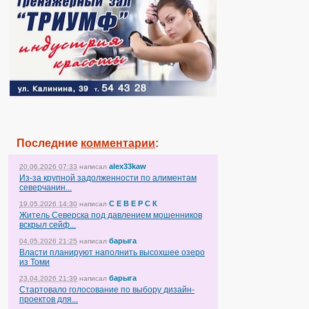
Последние
комментарии
:
alex33kaw
20.06.2026 07:33
написал
Из-за крупной задолженности по алиментам
северчанин...
С Е В Е Р С К
19.05.2026 14:30
написал
Житель Северска под давлением мошенников
вскрыл сейф...
барыга
04.05.2026 21:25
написал
Власти планируют наполнить высохшее озеро
из Томи
барыга
23.04.2026 21:39
написал
Стартовало голосование по выбору дизайн-
проектов для...