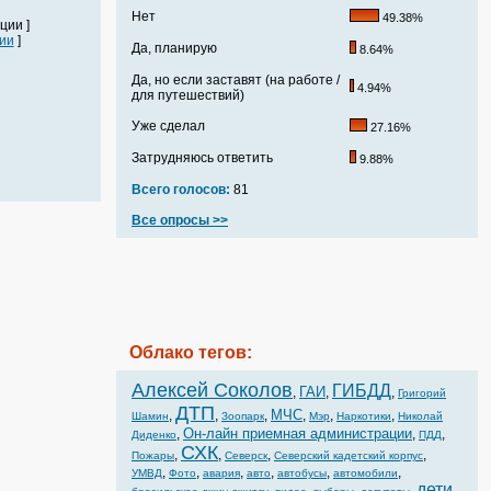
Нет
49.38%
ции ]
ии
]
Да, планирую
8.64%
Да, но если заставят (на работе /
4.94%
для путешествий)
Уже сделал
27.16%
Затрудняюсь ответить
9.88%
Всего голосов:
81
Все опросы >>
Облако тегов:
Алексей Соколов
ГИБДД
ГАИ
,
,
,
Григорий
ДТП
МЧС
,
,
,
,
,
,
Шамин
Зоопарк
Мэр
Наркотики
Николай
Он-лайн приемная администрации
,
,
,
Диденко
ПДД
СХК
,
,
,
,
Пожары
Северск
Северский кадетский корпус
,
,
,
,
,
,
УМВД
Фото
авария
авто
автобусы
автомобили
дети