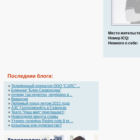
Место жительств
Номер ICQ:
Немного о себе:
Последнии блоги:
»
Телефонный оператор OOO “СЭЛС” ...
»
Блинная "Блин.Сковородка"
»
почему так неуютно, неубрано в ...
»
Вакансия
»
Любимый город летом 2021 года
»
АЗС Газпромнефть в Северске
»
Театр "Наш мир" приглашает!
»
Новогодняя минута славы
»
Утерен телефон Redmi note 8 pr ...
»
розыгрыш или хулиганство?