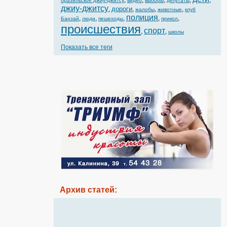
,
,
,
,
,
бразильское джиу-джитсу
видео
выборы
депутаты
джиу-джитсу
дороги
,
,
,
,
жалобы
животные
клуб
полиция
,
,
,
,
,
Банзай
люди
пешеходы
прикол
происшествия
спорт
,
,
школы
Показать все теги
Архив статей: