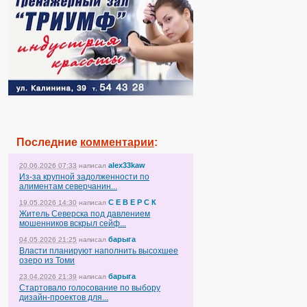
Последние
комментарии
:
alex33kaw
20.06.2026 07:33
написал
Из-за крупной задолженности по
алиментам северчанин...
С Е В Е Р С К
19.05.2026 14:30
написал
Житель Северска под давлением
мошенников вскрыл сейф...
барыга
04.05.2026 21:25
написал
Власти планируют наполнить высохшее
озеро из Томи
барыга
23.04.2026 21:39
написал
Стартовало голосование по выбору
дизайн-проектов для...