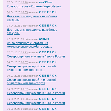
alex33kaw
07.04.2026 15:18
написал
Конкурс чтецов «Колокол Чернобыля»
С Е В Е Р С К
04.04.2026 18:35
написал
Две невестки подрались на юбилее
свекрови
С Е В Е Р С К
04.04.2026 18:34
написал
Две невестки подрались на юбилее
свекрови
барыга
27.03.2026 19:54
написал
Из-за активного снеготаяния
коммунальные службы города...
С Е В Е Р С К
07.03.2026 22:33
написал
Северск принял участие в Лыжне России
С Е В Е Р С К
06.03.2026 00:57
написал
Северчан просят пройти опрос об
общественном транспорте
С Е В Е Р С К
06.03.2026 00:52
написал
Северчан просят пройти опрос об
общественном транспорте
С Е В Е Р С К
06.03.2026 00:37
написал
Северск принял участие в Лыжне России
С Е В Е Р С К
06.03.2026 00:23
написал
Северск принял участие в Лыжне России
С Е В Е Р С К
06.03.2026 00:18
написал