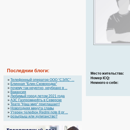
Последнии блоги:
Место жительства:
Номер ICQ:
»
Телефонный оператор OOO “СЭЛС” ...
Немного о себе:
»
Блинная "Блин.Сковородка"
»
почему так неуютно, неубрано в ...
»
Вакансия
»
Любимый город летом 2021 года
»
АЗС Газпромнефть в Северске
»
Театр "Наш мир" приглашает!
»
Новогодняя минута славы
»
Утерен телефон Redmi note 8 pr ...
»
розыгрыш или хулиганство?