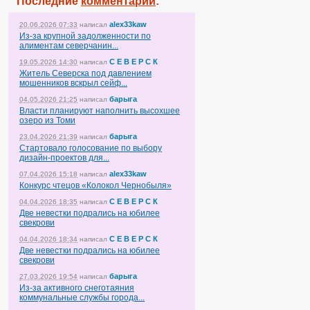
Последние
комментарии
:
alex33kaw
20.06.2026 07:33
написал
Из-за крупной задолженности по
алиментам северчанин...
С Е В Е Р С К
19.05.2026 14:30
написал
Житель Северска под давлением
мошенников вскрыл сейф...
барыга
04.05.2026 21:25
написал
Власти планируют наполнить высохшее
озеро из Томи
барыга
23.04.2026 21:39
написал
Стартовало голосование по выбору
дизайн-проектов для...
alex33kaw
07.04.2026 15:18
написал
Конкурс чтецов «Колокол Чернобыля»
С Е В Е Р С К
04.04.2026 18:35
написал
Две невестки подрались на юбилее
свекрови
С Е В Е Р С К
04.04.2026 18:34
написал
Две невестки подрались на юбилее
свекрови
барыга
27.03.2026 19:54
написал
Из-за активного снеготаяния
коммунальные службы города...