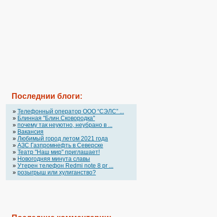
Последнии блоги:
»
Телефонный оператор OOO “СЭЛС” ...
»
Блинная "Блин.Сковородка"
»
почему так неуютно, неубрано в ...
»
Вакансия
»
Любимый город летом 2021 года
»
АЗС Газпромнефть в Северске
»
Театр "Наш мир" приглашает!
»
Новогодняя минута славы
»
Утерен телефон Redmi note 8 pr ...
»
розыгрыш или хулиганство?