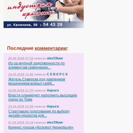
Последние
комментарии
:
alex33kaw
20.06.2026 07:33
написал
Из-за крупной задолженности по
алиментам северчанин...
С Е В Е Р С К
19.05.2026 14:30
написал
Житель Северска под давлением
мошенников вскрыл сейф...
барыга
04.05.2026 21:25
написал
Власти планируют наполнить высохшее
озеро из Томи
барыга
23.04.2026 21:39
написал
Стартовало голосование по выбору
дизайн-проектов для...
alex33kaw
07.04.2026 15:18
написал
Конкурс чтецов «Колокол Чернобыля»