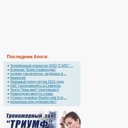
Последнии блоги:
»
Телефонный оператор OOO “СЭЛС” ...
»
Блинная "Блин.Сковородка"
»
почему так неуютно, неубрано в ...
»
Вакансия
»
Любимый город летом 2021 года
»
АЗС Газпромнефть в Северске
»
Театр "Наш мир" приглашает!
»
Новогодняя минута славы
»
Утерен телефон Redmi note 8 pr ...
»
розыгрыш или хулиганство?