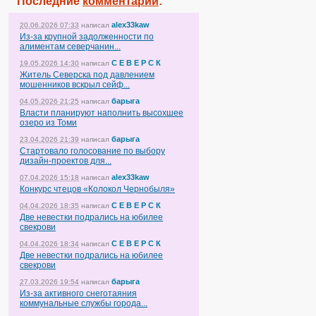
Последние
комментарии
:
alex33kaw
20.06.2026 07:33
написал
Из-за крупной задолженности по
алиментам северчанин...
С Е В Е Р С К
19.05.2026 14:30
написал
Житель Северска под давлением
мошенников вскрыл сейф...
барыга
04.05.2026 21:25
написал
Власти планируют наполнить высохшее
озеро из Томи
барыга
23.04.2026 21:39
написал
Стартовало голосование по выбору
дизайн-проектов для...
alex33kaw
07.04.2026 15:18
написал
Конкурс чтецов «Колокол Чернобыля»
С Е В Е Р С К
04.04.2026 18:35
написал
Две невестки подрались на юбилее
свекрови
С Е В Е Р С К
04.04.2026 18:34
написал
Две невестки подрались на юбилее
свекрови
барыга
27.03.2026 19:54
написал
Из-за активного снеготаяния
коммунальные службы города...