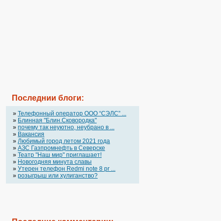
Последнии блоги:
»
Телефонный оператор OOO “СЭЛС” ...
»
Блинная "Блин.Сковородка"
»
почему так неуютно, неубрано в ...
»
Вакансия
»
Любимый город летом 2021 года
»
АЗС Газпромнефть в Северске
»
Театр "Наш мир" приглашает!
»
Новогодняя минута славы
»
Утерен телефон Redmi note 8 pr ...
»
розыгрыш или хулиганство?