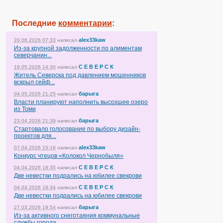
Последние
комментарии
:
alex33kaw
20.06.2026 07:33
написал
Из-за крупной задолженности по алиментам
северчанин...
С Е В Е Р С К
19.05.2026 14:30
написал
Житель Северска под давлением мошенников
вскрыл сейф...
барыга
04.05.2026 21:25
написал
Власти планируют наполнить высохшее озеро
из Томи
барыга
23.04.2026 21:39
написал
Стартовало голосование по выбору дизайн-
проектов для...
alex33kaw
07.04.2026 15:18
написал
Конкурс чтецов «Колокол Чернобыля»
С Е В Е Р С К
04.04.2026 18:35
написал
Две невестки подрались на юбилее свекрови
С Е В Е Р С К
04.04.2026 18:34
написал
Две невестки подрались на юбилее свекрови
барыга
27.03.2026 19:54
написал
Из-за активного снеготаяния коммунальные
службы города...