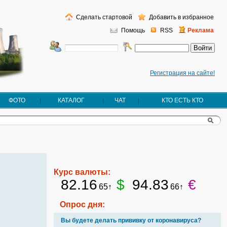
Сделать стартовой
Добавить в избранное
Помощь
RSS
Реклама
Регистрация на сайте!
ФОТО
КАТАЛОГ
ЧАТ
КТО ЕСТЬ КТО
Курс валюты:
82.16
$
94.83
€
65↑
66↑
Опрос дня:
Вы будете делать прививку от коронавируса?