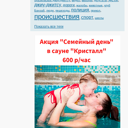
,
,
,
,
,
бразильское джиу-джитсу
видео
выборы
депутаты
джиу-джитсу
дороги
,
,
,
,
жалобы
животные
клуб
полиция
,
,
,
,
,
Банзай
люди
пешеходы
прикол
происшествия
спорт
,
,
школы
Показать все теги