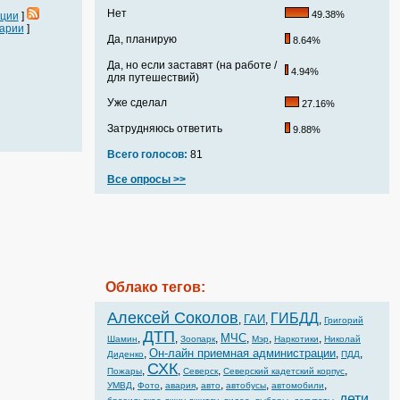
Нет
49.38%
ации
]
арии
]
Да, планирую
8.64%
Да, но если заставят (на работе /
4.94%
для путешествий)
Уже сделал
27.16%
Затрудняюсь ответить
9.88%
Всего голосов:
81
Все опросы >>
Облако тегов:
Алексей Соколов
ГИБДД
ГАИ
,
,
,
Григорий
ДТП
МЧС
,
,
,
,
,
,
Шамин
Зоопарк
Мэр
Наркотики
Николай
Он-лайн приемная администрации
,
,
,
Диденко
ПДД
СХК
,
,
,
,
Пожары
Северск
Северский кадетский корпус
,
,
,
,
,
,
УМВД
Фото
авария
авто
автобусы
автомобили
дети