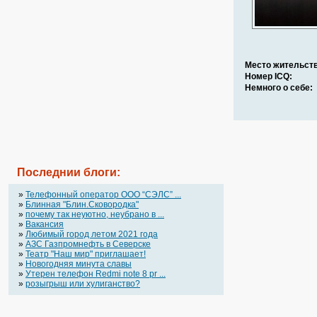
Место жительств
Номер ICQ:
Немного о себе:
Последнии блоги:
»
Телефонный оператор OOO “СЭЛС” ...
»
Блинная "Блин.Сковородка"
»
почему так неуютно, неубрано в ...
»
Вакансия
»
Любимый город летом 2021 года
»
АЗС Газпромнефть в Северске
»
Театр "Наш мир" приглашает!
»
Новогодняя минута славы
»
Утерен телефон Redmi note 8 pr ...
»
розыгрыш или хулиганство?