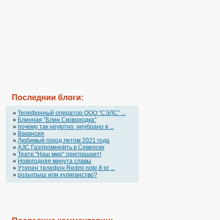
Последнии блоги:
»
Телефонный оператор OOO “СЭЛС” ...
»
Блинная "Блин.Сковородка"
»
почему так неуютно, неубрано в ...
»
Вакансия
»
Любимый город летом 2021 года
»
АЗС Газпромнефть в Северске
»
Театр "Наш мир" приглашает!
»
Новогодняя минута славы
»
Утерен телефон Redmi note 8 pr ...
»
розыгрыш или хулиганство?