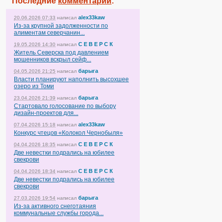
Последние
комментарии
:
alex33kaw
20.06.2026 07:33
написал
Из-за крупной задолженности по
алиментам северчанин...
С Е В Е Р С К
19.05.2026 14:30
написал
Житель Северска под давлением
мошенников вскрыл сейф...
барыга
04.05.2026 21:25
написал
Власти планируют наполнить высохшее
озеро из Томи
барыга
23.04.2026 21:39
написал
Стартовало голосование по выбору
дизайн-проектов для...
alex33kaw
07.04.2026 15:18
написал
Конкурс чтецов «Колокол Чернобыля»
С Е В Е Р С К
04.04.2026 18:35
написал
Две невестки подрались на юбилее
свекрови
С Е В Е Р С К
04.04.2026 18:34
написал
Две невестки подрались на юбилее
свекрови
барыга
27.03.2026 19:54
написал
Из-за активного снеготаяния
коммунальные службы города...