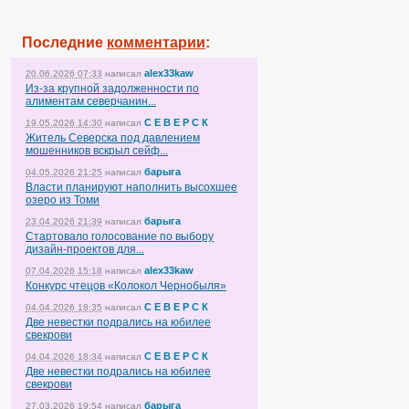
Последние
комментарии
:
alex33kaw
20.06.2026 07:33
написал
Из-за крупной задолженности по
алиментам северчанин...
С Е В Е Р С К
19.05.2026 14:30
написал
Житель Северска под давлением
мошенников вскрыл сейф...
барыга
04.05.2026 21:25
написал
Власти планируют наполнить высохшее
озеро из Томи
барыга
23.04.2026 21:39
написал
Стартовало голосование по выбору
дизайн-проектов для...
alex33kaw
07.04.2026 15:18
написал
Конкурс чтецов «Колокол Чернобыля»
С Е В Е Р С К
04.04.2026 18:35
написал
Две невестки подрались на юбилее
свекрови
С Е В Е Р С К
04.04.2026 18:34
написал
Две невестки подрались на юбилее
свекрови
барыга
27.03.2026 19:54
написал