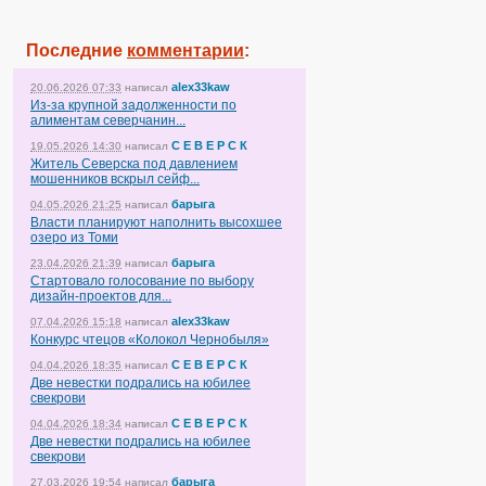
Последние
комментарии
:
alex33kaw
20.06.2026 07:33
написал
Из-за крупной задолженности по
алиментам северчанин...
С Е В Е Р С К
19.05.2026 14:30
написал
Житель Северска под давлением
мошенников вскрыл сейф...
барыга
04.05.2026 21:25
написал
Власти планируют наполнить высохшее
озеро из Томи
барыга
23.04.2026 21:39
написал
Стартовало голосование по выбору
дизайн-проектов для...
alex33kaw
07.04.2026 15:18
написал
Конкурс чтецов «Колокол Чернобыля»
С Е В Е Р С К
04.04.2026 18:35
написал
Две невестки подрались на юбилее
свекрови
С Е В Е Р С К
04.04.2026 18:34
написал
Две невестки подрались на юбилее
свекрови
барыга
27.03.2026 19:54
написал