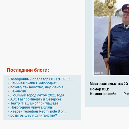
Последнии блоги:
»
Телефонный оператор OOO “СЭЛС” ...
Се
»
Блинная "Блин.Сковородка"
Место жительства:
»
почему так неуютно, неубрано в ...
Номер ICQ:
»
Вакансия
Немного о себе:
Ра
»
Любимый город летом 2021 года
»
АЗС Газпромнефть в Северске
»
Театр "Наш мир" приглашает!
»
Новогодняя минута славы
»
Утерен телефон Redmi note 8 pr ...
»
розыгрыш или хулиганство?