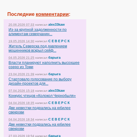
Последние
комментарии
:
alex33kaw
20.06.2026 07:33
написал
Из-за крупной задолженности по
алиментам северчанин...
С Е В Е Р С К
19.05.2026 14:30
написал
Житель Северска под давлением
мошенников вскрыл сейф...
барыга
04.05.2026 21:25
написал
Власти планируют наполнить высохшее
озеро из Томи
барыга
23.04.2026 21:39
написал
Стартовало голосование по выбору
дизайн-проектов для...
alex33kaw
07.04.2026 15:18
написал
Конкурс чтецов «Колокол Чернобыля»
С Е В Е Р С К
04.04.2026 18:35
написал
Две невестки подрались на юбилее
свекрови
С Е В Е Р С К
04.04.2026 18:34
написал
Две невестки подрались на юбилее
свекрови
барыга
27.03.2026 19:54
написал