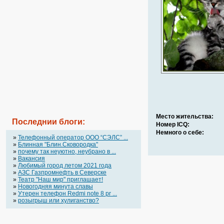
Место жительства:
Последнии блоги:
Номер ICQ:
Немного о себе:
»
Телефонный оператор OOO “СЭЛС” ...
»
Блинная "Блин.Сковородка"
»
почему так неуютно, неубрано в ...
»
Вакансия
»
Любимый город летом 2021 года
»
АЗС Газпромнефть в Северске
»
Театр "Наш мир" приглашает!
»
Новогодняя минута славы
»
Утерен телефон Redmi note 8 pr ...
»
розыгрыш или хулиганство?