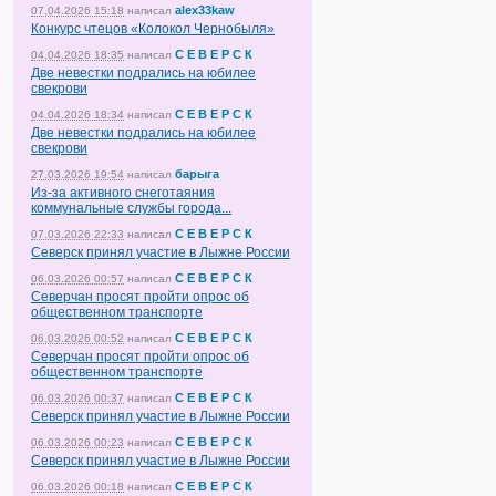
alex33kaw
07.04.2026 15:18
написал
Конкурс чтецов «Колокол Чернобыля»
С Е В Е Р С К
04.04.2026 18:35
написал
Две невестки подрались на юбилее
свекрови
С Е В Е Р С К
04.04.2026 18:34
написал
Две невестки подрались на юбилее
свекрови
барыга
27.03.2026 19:54
написал
Из-за активного снеготаяния
коммунальные службы города...
С Е В Е Р С К
07.03.2026 22:33
написал
Северск принял участие в Лыжне России
С Е В Е Р С К
06.03.2026 00:57
написал
Северчан просят пройти опрос об
общественном транспорте
С Е В Е Р С К
06.03.2026 00:52
написал
Северчан просят пройти опрос об
общественном транспорте
С Е В Е Р С К
06.03.2026 00:37
написал
Северск принял участие в Лыжне России
С Е В Е Р С К
06.03.2026 00:23
написал
Северск принял участие в Лыжне России
С Е В Е Р С К
06.03.2026 00:18
написал