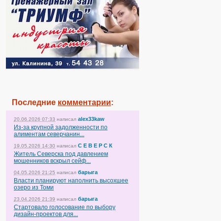
Последние
комментарии
:
alex33kaw
20.06.2026 07:33
написал
Из-за крупной задолженности по
алиментам северчанин...
С Е В Е Р С К
19.05.2026 14:30
написал
Житель Северска под давлением
мошенников вскрыл сейф...
барыга
04.05.2026 21:25
написал
Власти планируют наполнить высохшее
озеро из Томи
барыга
23.04.2026 21:39
написал
Стартовало голосование по выбору
дизайн-проектов для...