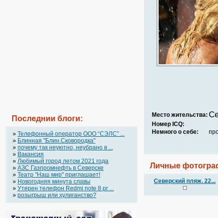
Се
Место жительства:
Последнии блоги:
Номер ICQ:
Немного о себе:
пр
»
Телефонный оператор OOO “СЭЛС” ...
»
Блинная "Блин.Сковородка"
»
почему так неуютно, неубрано в ...
»
Вакансия
»
Любимый город летом 2021 года
Личные фотогра
»
АЗС Газпромнефть в Северске
»
Театр "Наш мир" приглашает!
Северский пляж. 22...
»
Новогодняя минута славы
»
Утерен телефон Redmi note 8 pr ...
»
розыгрыш или хулиганство?