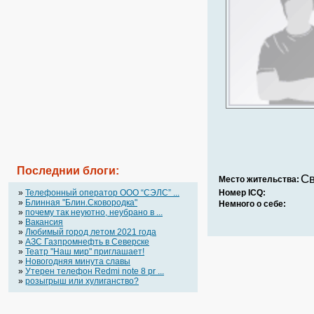
Последнии блоги:
Св
Место жительства:
»
Телефонный оператор OOO “СЭЛС” ...
Номер ICQ:
»
Блинная "Блин.Сковородка"
Немного о себе:
»
почему так неуютно, неубрано в ...
»
Вакансия
»
Любимый город летом 2021 года
»
АЗС Газпромнефть в Северске
»
Театр "Наш мир" приглашает!
»
Новогодняя минута славы
»
Утерен телефон Redmi note 8 pr ...
»
розыгрыш или хулиганство?