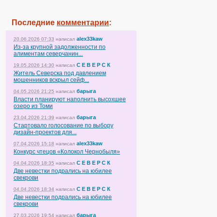
Последние
комментарии
:
alex33kaw
20.06.2026 07:33
написал
Из-за крупной задолженности по
алиментам северчанин...
С Е В Е Р С К
19.05.2026 14:30
написал
Житель Северска под давлением
мошенников вскрыл сейф...
барыга
04.05.2026 21:25
написал
Власти планируют наполнить высохшее
озеро из Томи
барыга
23.04.2026 21:39
написал
Стартовало голосование по выбору
дизайн-проектов для...
alex33kaw
07.04.2026 15:18
написал
Конкурс чтецов «Колокол Чернобыля»
С Е В Е Р С К
04.04.2026 18:35
написал
Две невестки подрались на юбилее
свекрови
С Е В Е Р С К
04.04.2026 18:34
написал
Две невестки подрались на юбилее
свекрови
барыга
27.03.2026 19:54
написал