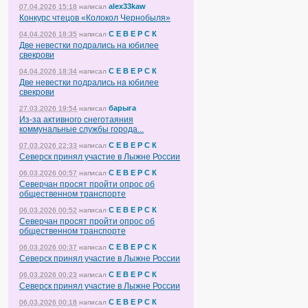
alex33kaw
07.04.2026 15:18
написал
Конкурс чтецов «Колокол Чернобыля»
С Е В Е Р С К
04.04.2026 18:35
написал
Две невестки подрались на юбилее
свекрови
С Е В Е Р С К
04.04.2026 18:34
написал
Две невестки подрались на юбилее
свекрови
барыга
27.03.2026 19:54
написал
Из-за активного снеготаяния
коммунальные службы города...
С Е В Е Р С К
07.03.2026 22:33
написал
Северск принял участие в Лыжне России
С Е В Е Р С К
06.03.2026 00:57
написал
Северчан просят пройти опрос об
общественном транспорте
С Е В Е Р С К
06.03.2026 00:52
написал
Северчан просят пройти опрос об
общественном транспорте
С Е В Е Р С К
06.03.2026 00:37
написал
Северск принял участие в Лыжне России
С Е В Е Р С К
06.03.2026 00:23
написал
Северск принял участие в Лыжне России
С Е В Е Р С К
06.03.2026 00:18
написал