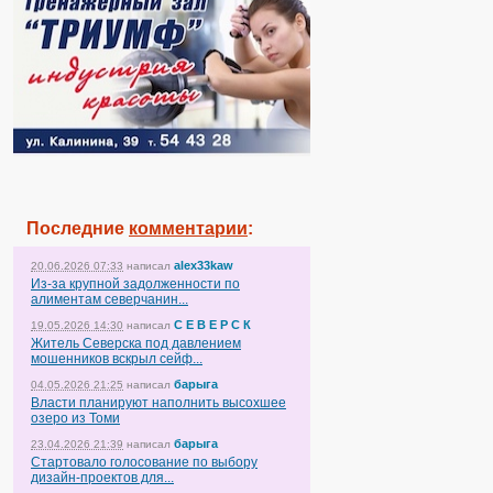
Последние
комментарии
:
alex33kaw
20.06.2026 07:33
написал
Из-за крупной задолженности по
алиментам северчанин...
С Е В Е Р С К
19.05.2026 14:30
написал
Житель Северска под давлением
мошенников вскрыл сейф...
барыга
04.05.2026 21:25
написал
Власти планируют наполнить высохшее
озеро из Томи
барыга
23.04.2026 21:39
написал
Стартовало голосование по выбору
дизайн-проектов для...