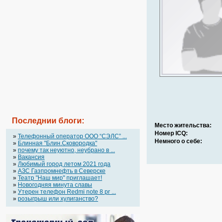
Последнии блоги:
Место жительства:
Номер ICQ:
»
Телефонный оператор OOO “СЭЛС” ...
Немного о себе:
»
Блинная "Блин.Сковородка"
»
почему так неуютно, неубрано в ...
»
Вакансия
»
Любимый город летом 2021 года
»
АЗС Газпромнефть в Северске
»
Театр "Наш мир" приглашает!
»
Новогодняя минута славы
»
Утерен телефон Redmi note 8 pr ...
»
розыгрыш или хулиганство?