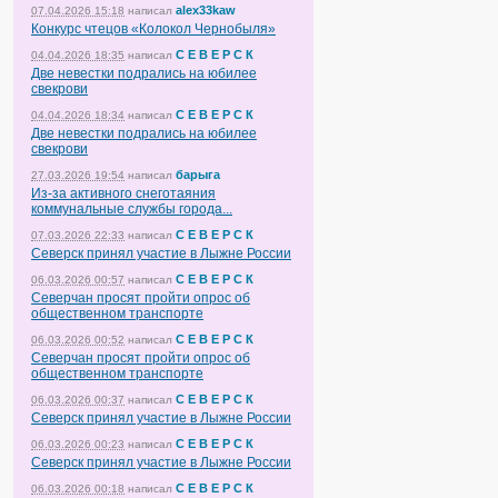
alex33kaw
07.04.2026 15:18
написал
Конкурс чтецов «Колокол Чернобыля»
С Е В Е Р С К
04.04.2026 18:35
написал
Две невестки подрались на юбилее
свекрови
С Е В Е Р С К
04.04.2026 18:34
написал
Две невестки подрались на юбилее
свекрови
барыга
27.03.2026 19:54
написал
Из-за активного снеготаяния
коммунальные службы города...
С Е В Е Р С К
07.03.2026 22:33
написал
Северск принял участие в Лыжне России
С Е В Е Р С К
06.03.2026 00:57
написал
Северчан просят пройти опрос об
общественном транспорте
С Е В Е Р С К
06.03.2026 00:52
написал
Северчан просят пройти опрос об
общественном транспорте
С Е В Е Р С К
06.03.2026 00:37
написал
Северск принял участие в Лыжне России
С Е В Е Р С К
06.03.2026 00:23
написал
Северск принял участие в Лыжне России
С Е В Е Р С К
06.03.2026 00:18
написал