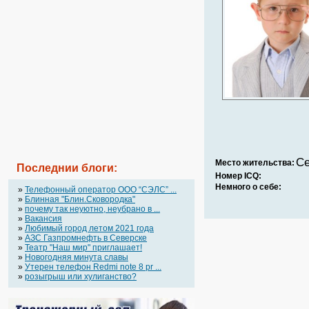
Се
Место жительства:
Последнии блоги:
Номер ICQ:
Немного о себе:
»
Телефонный оператор OOO “СЭЛС” ...
»
Блинная "Блин.Сковородка"
»
почему так неуютно, неубрано в ...
»
Вакансия
»
Любимый город летом 2021 года
»
АЗС Газпромнефть в Северске
»
Театр "Наш мир" приглашает!
»
Новогодняя минута славы
»
Утерен телефон Redmi note 8 pr ...
»
розыгрыш или хулиганство?