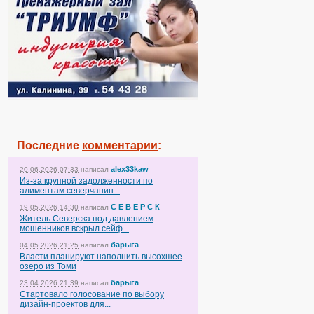
Последние
комментарии
:
alex33kaw
20.06.2026 07:33
написал
Из-за крупной задолженности по
алиментам северчанин...
С Е В Е Р С К
19.05.2026 14:30
написал
Житель Северска под давлением
мошенников вскрыл сейф...
барыга
04.05.2026 21:25
написал
Власти планируют наполнить высохшее
озеро из Томи
барыга
23.04.2026 21:39
написал
Стартовало голосование по выбору
дизайн-проектов для...