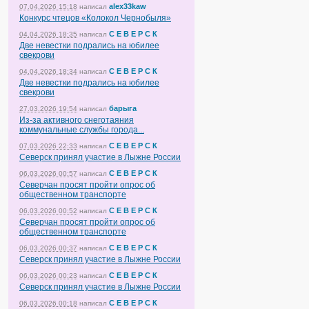
alex33kaw
07.04.2026 15:18
написал
Конкурс чтецов «Колокол Чернобыля»
С Е В Е Р С К
04.04.2026 18:35
написал
Две невестки подрались на юбилее
свекрови
С Е В Е Р С К
04.04.2026 18:34
написал
Две невестки подрались на юбилее
свекрови
барыга
27.03.2026 19:54
написал
Из-за активного снеготаяния
коммунальные службы города...
С Е В Е Р С К
07.03.2026 22:33
написал
Северск принял участие в Лыжне России
С Е В Е Р С К
06.03.2026 00:57
написал
Северчан просят пройти опрос об
общественном транспорте
С Е В Е Р С К
06.03.2026 00:52
написал
Северчан просят пройти опрос об
общественном транспорте
С Е В Е Р С К
06.03.2026 00:37
написал
Северск принял участие в Лыжне России
С Е В Е Р С К
06.03.2026 00:23
написал
Северск принял участие в Лыжне России
С Е В Е Р С К
06.03.2026 00:18
написал