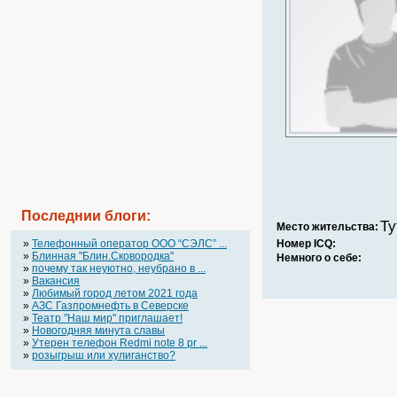
Последнии блоги:
Ту
Место жительства:
»
Телефонный оператор OOO “СЭЛС” ...
Номер ICQ:
»
Блинная "Блин.Сковородка"
Немного о себе:
»
почему так неуютно, неубрано в ...
»
Вакансия
»
Любимый город летом 2021 года
»
АЗС Газпромнефть в Северске
»
Театр "Наш мир" приглашает!
»
Новогодняя минута славы
»
Утерен телефон Redmi note 8 pr ...
»
розыгрыш или хулиганство?