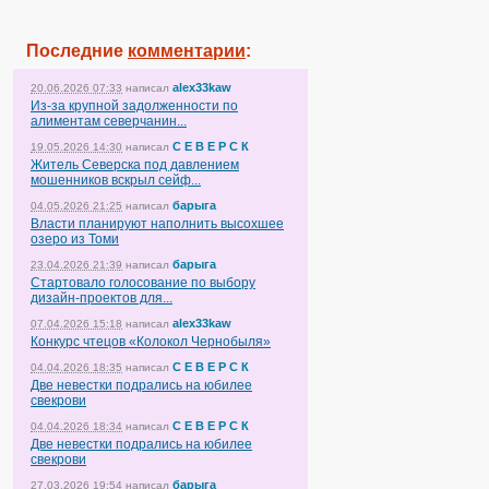
Последние
комментарии
:
alex33kaw
20.06.2026 07:33
написал
Из-за крупной задолженности по
алиментам северчанин...
С Е В Е Р С К
19.05.2026 14:30
написал
Житель Северска под давлением
мошенников вскрыл сейф...
барыга
04.05.2026 21:25
написал
Власти планируют наполнить высохшее
озеро из Томи
барыга
23.04.2026 21:39
написал
Стартовало голосование по выбору
дизайн-проектов для...
alex33kaw
07.04.2026 15:18
написал
Конкурс чтецов «Колокол Чернобыля»
С Е В Е Р С К
04.04.2026 18:35
написал
Две невестки подрались на юбилее
свекрови
С Е В Е Р С К
04.04.2026 18:34
написал
Две невестки подрались на юбилее
свекрови
барыга
27.03.2026 19:54
написал