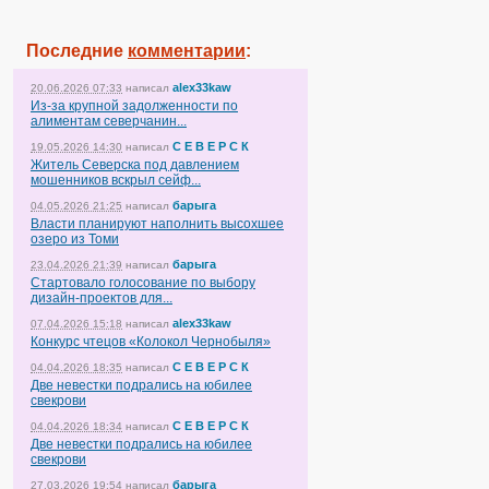
Последние
комментарии
:
alex33kaw
20.06.2026 07:33
написал
Из-за крупной задолженности по
алиментам северчанин...
С Е В Е Р С К
19.05.2026 14:30
написал
Житель Северска под давлением
мошенников вскрыл сейф...
барыга
04.05.2026 21:25
написал
Власти планируют наполнить высохшее
озеро из Томи
барыга
23.04.2026 21:39
написал
Стартовало голосование по выбору
дизайн-проектов для...
alex33kaw
07.04.2026 15:18
написал
Конкурс чтецов «Колокол Чернобыля»
С Е В Е Р С К
04.04.2026 18:35
написал
Две невестки подрались на юбилее
свекрови
С Е В Е Р С К
04.04.2026 18:34
написал
Две невестки подрались на юбилее
свекрови
барыга
27.03.2026 19:54
написал