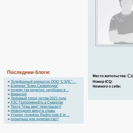
Последнии блоги:
Се
Место жительства:
»
Телефонный оператор OOO “СЭЛС” ...
Номер ICQ:
»
Блинная "Блин.Сковородка"
Немного о себе:
»
почему так неуютно, неубрано в ...
»
Вакансия
»
Любимый город летом 2021 года
»
АЗС Газпромнефть в Северске
»
Театр "Наш мир" приглашает!
»
Новогодняя минута славы
»
Утерен телефон Redmi note 8 pr ...
»
розыгрыш или хулиганство?