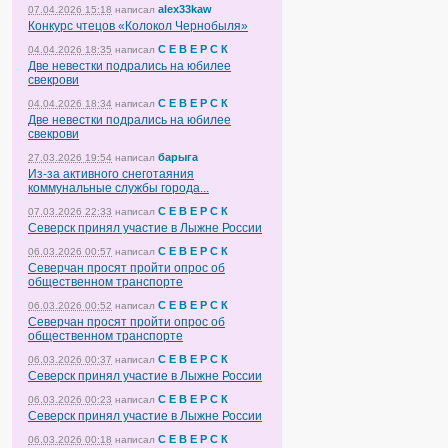
alex33kaw
07.04.2026 15:18
написал
Конкурс чтецов «Колокол Чернобыля»
С Е В Е Р С К
04.04.2026 18:35
написал
Две невестки подрались на юбилее
свекрови
С Е В Е Р С К
04.04.2026 18:34
написал
Две невестки подрались на юбилее
свекрови
барыга
27.03.2026 19:54
написал
Из-за активного снеготаяния
коммунальные службы города...
С Е В Е Р С К
07.03.2026 22:33
написал
Северск принял участие в Лыжне России
С Е В Е Р С К
06.03.2026 00:57
написал
Северчан просят пройти опрос об
общественном транспорте
С Е В Е Р С К
06.03.2026 00:52
написал
Северчан просят пройти опрос об
общественном транспорте
С Е В Е Р С К
06.03.2026 00:37
написал
Северск принял участие в Лыжне России
С Е В Е Р С К
06.03.2026 00:23
написал
Северск принял участие в Лыжне России
С Е В Е Р С К
06.03.2026 00:18
написал