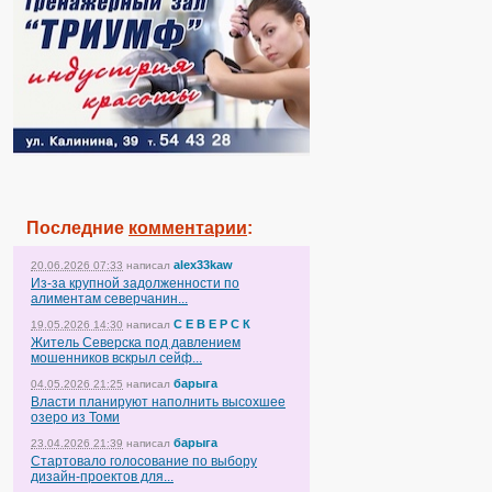
Последние
комментарии
:
alex33kaw
20.06.2026 07:33
написал
Из-за крупной задолженности по
алиментам северчанин...
С Е В Е Р С К
19.05.2026 14:30
написал
Житель Северска под давлением
мошенников вскрыл сейф...
барыга
04.05.2026 21:25
написал
Власти планируют наполнить высохшее
озеро из Томи
барыга
23.04.2026 21:39
написал
Стартовало голосование по выбору
дизайн-проектов для...