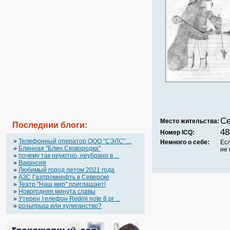
Се
Место жительства:
Последнии блоги:
48
Номер ICQ:
»
Телефонный оператор OOO “СЭЛС” ...
Немного о себе:
Есл
»
Блинная "Блин.Сковородка"
не 
»
почему так неуютно, неубрано в ...
»
Вакансия
»
Любимый город летом 2021 года
»
АЗС Газпромнефть в Северске
»
Театр "Наш мир" приглашает!
»
Новогодняя минута славы
»
Утерен телефон Redmi note 8 pr ...
»
розыгрыш или хулиганство?