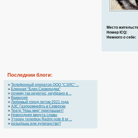
Место жительств
Номер ICQ:
Немного о себе:
Последнии блоги:
»
Телефонный оператор OOO “СЭЛС” ...
»
Блинная "Блин.Сковородка"
»
почему так неуютно, неубрано в ...
»
Вакансия
»
Любимый город летом 2021 года
»
АЗС Газпромнефть в Северске
»
Театр "Наш мир" приглашает!
»
Новогодняя минута славы
»
Утерен телефон Redmi note 8 pr ...
»
розыгрыш или хулиганство?