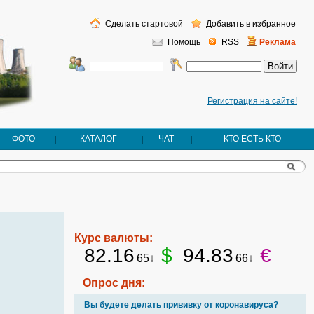
Сделать стартовой
Добавить в избранное
Помощь
RSS
Реклама
Регистрация на сайте!
ФОТО
КАТАЛОГ
ЧАТ
КТО ЕСТЬ КТО
Курс валюты:
82.16
$
94.83
€
65↓
66↓
Опрос дня:
Вы будете делать прививку от коронавируса?