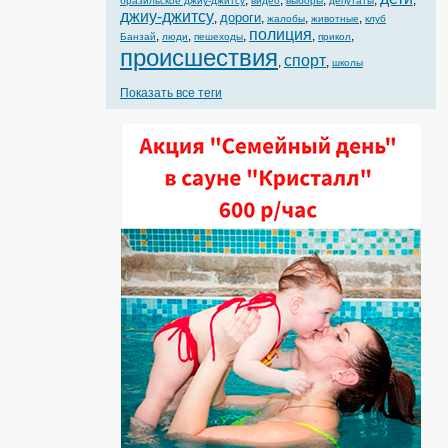
,
,
,
,
,
бразильское джиу-джитсу
видео
выборы
депутаты
джиу-джитсу
дороги
,
,
,
,
жалобы
животные
клуб
полиция
,
,
,
,
,
Банзай
люди
пешеходы
прикол
происшествия
спорт
,
,
школы
Показать все теги