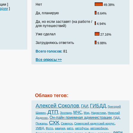
ции ]
Нет
49.38%
арии
]
Да, планирую
8.64%
Да, но если заставят (на работе /
4.94%
для путешествий)
Уже сделал
27.16%
Затрудняюсь ответить
9.88%
Всего голосов:
81
Все опросы >>
Облако тегов:
Алексей Соколов
ГИБДД
ГАИ
,
,
,
Григорий
ДТП
МЧС
,
,
,
,
,
,
Шамин
Зоопарк
Мэр
Наркотики
Николай
Он-лайн приемная администрации
,
,
,
Диденко
ПДД
СХК
,
,
,
,
Пожары
Северск
Северский кадетский корпус
,
,
,
,
,
,
УМВД
Фото
авария
авто
автобусы
автомобили
дети