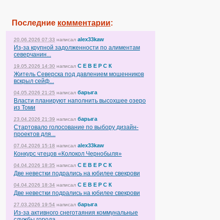
Последние
комментарии
:
alex33kaw
20.06.2026 07:33
написал
Из-за крупной задолженности по алиментам
северчанин...
С Е В Е Р С К
19.05.2026 14:30
написал
Житель Северска под давлением мошенников
вскрыл сейф...
барыга
04.05.2026 21:25
написал
Власти планируют наполнить высохшее озеро
из Томи
барыга
23.04.2026 21:39
написал
Стартовало голосование по выбору дизайн-
проектов для...
alex33kaw
07.04.2026 15:18
написал
Конкурс чтецов «Колокол Чернобыля»
С Е В Е Р С К
04.04.2026 18:35
написал
Две невестки подрались на юбилее свекрови
С Е В Е Р С К
04.04.2026 18:34
написал
Две невестки подрались на юбилее свекрови
барыга
27.03.2026 19:54
написал
Из-за активного снеготаяния коммунальные
службы города...