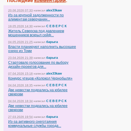
Последние
комментарии
:
alex33kaw
20.06.2026 07:33
написал
Из-за крупной задолженности по
алиментам северчанин...
С Е В Е Р С К
19.05.2026 14:30
написал
Житель Северска под давлением
мошенников вскрыл сейф...
барыга
04.05.2026 21:25
написал
Власти планируют наполнить высохшее
озеро из Томи
барыга
23.04.2026 21:39
написал
Стартовало голосование по выбору
дизайн-проектов для...
alex33kaw
07.04.2026 15:18
написал
Конкурс чтецов «Колокол Чернобыля»
С Е В Е Р С К
04.04.2026 18:35
написал
Две невестки подрались на юбилее
свекрови
С Е В Е Р С К
04.04.2026 18:34
написал
Две невестки подрались на юбилее
свекрови
барыга
27.03.2026 19:54
написал
Из-за активного снеготаяния
коммунальные службы города...