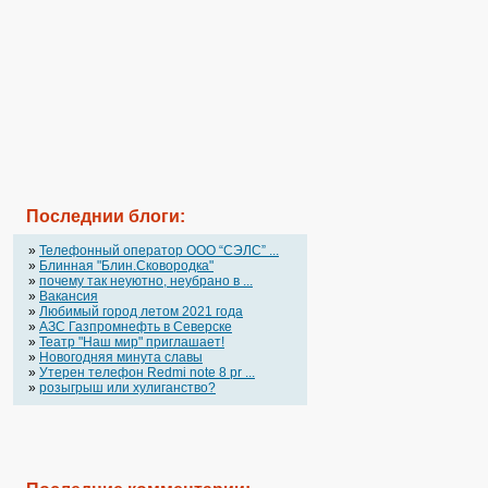
Последнии блоги:
»
Телефонный оператор OOO “СЭЛС” ...
»
Блинная "Блин.Сковородка"
»
почему так неуютно, неубрано в ...
»
Вакансия
»
Любимый город летом 2021 года
»
АЗС Газпромнефть в Северске
»
Театр "Наш мир" приглашает!
»
Новогодняя минута славы
»
Утерен телефон Redmi note 8 pr ...
»
розыгрыш или хулиганство?