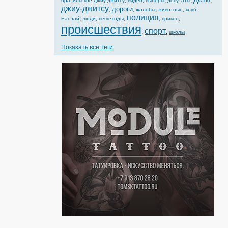
,
,
,
,
,
бразильское джиу-джитсу
видео
выборы
депутаты
джиу-джитсу
дороги
,
,
,
,
жалобы
животные
клуб
полиция
,
,
,
,
,
Банзай
люди
пешеходы
прикол
происшествия
спорт
,
,
школы
Показать все теги