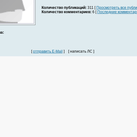
Количество публикаций:
311 [
Просмотреть все публ
Количество комментариев:
6 [
Последние комментар
а:
[
отправить E-Mail
] [ написать ЛС ]