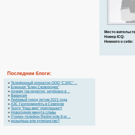
Место жительств
Номер ICQ:
Немного о себе:
Последнии блоги:
»
Телефонный оператор OOO “СЭЛС” ...
»
Блинная "Блин.Сковородка"
»
почему так неуютно, неубрано в ...
»
Вакансия
»
Любимый город летом 2021 года
»
АЗС Газпромнефть в Северске
»
Театр "Наш мир" приглашает!
»
Новогодняя минута славы
»
Утерен телефон Redmi note 8 pr ...
»
розыгрыш или хулиганство?