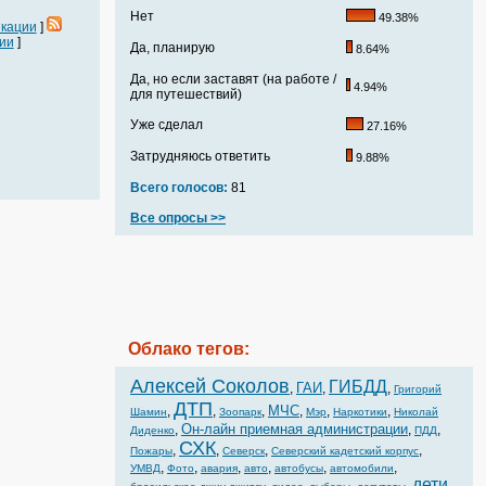
Нет
49.38%
икации
]
ии
]
Да, планирую
8.64%
Да, но если заставят (на работе /
4.94%
для путешествий)
Уже сделал
27.16%
Затрудняюсь ответить
9.88%
Всего голосов:
81
Все опросы >>
Облако тегов:
Алексей Соколов
ГИБДД
ГАИ
,
,
,
Григорий
ДТП
МЧС
,
,
,
,
,
,
Шамин
Зоопарк
Мэр
Наркотики
Николай
Он-лайн приемная администрации
,
,
,
Диденко
ПДД
СХК
,
,
,
,
Пожары
Северск
Северский кадетский корпус
,
,
,
,
,
,
УМВД
Фото
авария
авто
автобусы
автомобили
дети