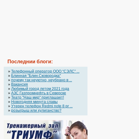
Последнии блоги:
»
Телефонный оператор OOO “СЭЛС” ...
»
Блинная "Блин.Сковородка"
»
почему так неуютно, неубрано в ...
»
Вакансия
»
Любимый город летом 2021 года
»
АЗС Газпромнефть в Северске
»
Театр "Наш мир" приглашает!
»
Новогодняя минута славы
»
Утерен телефон Redmi note 8 pr ...
»
розыгрыш или хулиганство?