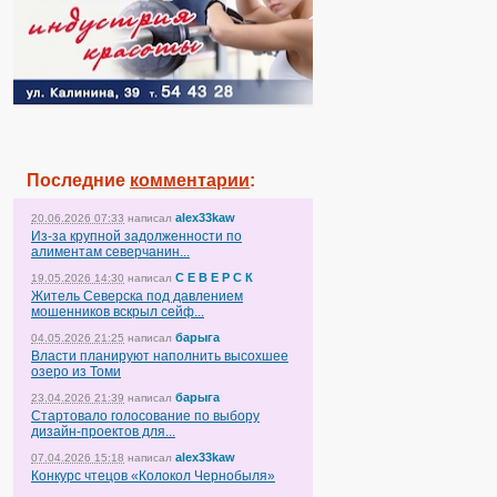
Последние
комментарии
:
alex33kaw
20.06.2026 07:33
написал
Из-за крупной задолженности по
алиментам северчанин...
С Е В Е Р С К
19.05.2026 14:30
написал
Житель Северска под давлением
мошенников вскрыл сейф...
барыга
04.05.2026 21:25
написал
Власти планируют наполнить высохшее
озеро из Томи
барыга
23.04.2026 21:39
написал
Стартовало голосование по выбору
дизайн-проектов для...
alex33kaw
07.04.2026 15:18
написал
Конкурс чтецов «Колокол Чернобыля»