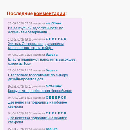
Последние
комментарии
:
alex33kaw
20.06.2026 07:33
написал
Из-за крупной задолженности по
алиментам северчанин...
С Е В Е Р С К
19.05.2026 14:30
написал
Житель Северска под давлением
мошенников вскрыл сейф...
барыга
04.05.2026 21:25
написал
Власти планируют наполнить высохшее
озеро из Томи
барыга
23.04.2026 21:39
написал
Стартовало голосование по выбору
дизайн-проектов для...
alex33kaw
07.04.2026 15:18
написал
Конкурс чтецов «Колокол Чернобыля»
С Е В Е Р С К
04.04.2026 18:35
написал
Две невестки подрались на юбилее
свекрови
С Е В Е Р С К
04.04.2026 18:34
написал
Две невестки подрались на юбилее
свекрови
барыга
27.03.2026 19:54
написал