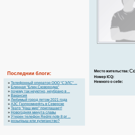
Се
Место жительства:
Последнии блоги:
Номер ICQ:
Немного о себе:
»
Телефонный оператор OOO “СЭЛС” ...
»
Блинная "Блин.Сковородка"
»
почему так неуютно, неубрано в ...
»
Вакансия
»
Любимый город летом 2021 года
»
АЗС Газпромнефть в Северске
»
Театр "Наш мир" приглашает!
»
Новогодняя минута славы
»
Утерен телефон Redmi note 8 pr ...
»
розыгрыш или хулиганство?