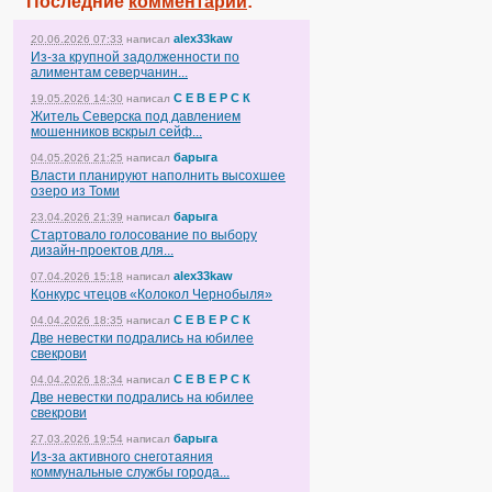
Последние
комментарии
:
alex33kaw
20.06.2026 07:33
написал
Из-за крупной задолженности по
алиментам северчанин...
С Е В Е Р С К
19.05.2026 14:30
написал
Житель Северска под давлением
мошенников вскрыл сейф...
барыга
04.05.2026 21:25
написал
Власти планируют наполнить высохшее
озеро из Томи
барыга
23.04.2026 21:39
написал
Стартовало голосование по выбору
дизайн-проектов для...
alex33kaw
07.04.2026 15:18
написал
Конкурс чтецов «Колокол Чернобыля»
С Е В Е Р С К
04.04.2026 18:35
написал
Две невестки подрались на юбилее
свекрови
С Е В Е Р С К
04.04.2026 18:34
написал
Две невестки подрались на юбилее
свекрови
барыга
27.03.2026 19:54
написал
Из-за активного снеготаяния
коммунальные службы города...