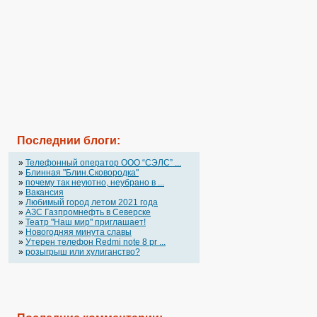
Последнии блоги:
»
Телефонный оператор OOO “СЭЛС” ...
»
Блинная "Блин.Сковородка"
»
почему так неуютно, неубрано в ...
»
Вакансия
»
Любимый город летом 2021 года
»
АЗС Газпромнефть в Северске
»
Театр "Наш мир" приглашает!
»
Новогодняя минута славы
»
Утерен телефон Redmi note 8 pr ...
»
розыгрыш или хулиганство?