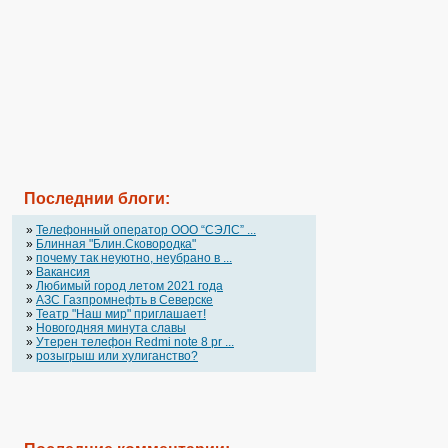
Последнии блоги:
»
Телефонный оператор OOO “СЭЛС” ...
»
Блинная "Блин.Сковородка"
»
почему так неуютно, неубрано в ...
»
Вакансия
»
Любимый город летом 2021 года
»
АЗС Газпромнефть в Северске
»
Театр "Наш мир" приглашает!
»
Новогодняя минута славы
»
Утерен телефон Redmi note 8 pr ...
»
розыгрыш или хулиганство?