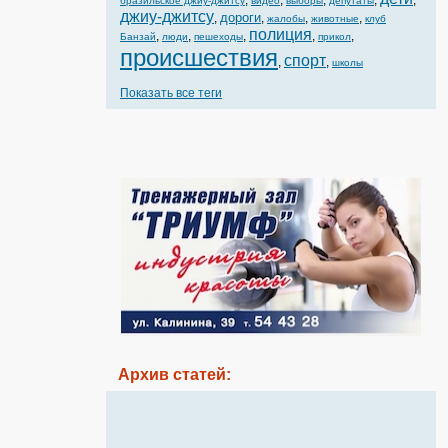
,
,
,
,
,
бразильское джиу-джитсу
видео
выборы
депутаты
джиу-джитсу
дороги
,
,
,
,
жалобы
животные
клуб
полиция
,
,
,
,
,
Банзай
люди
пешеходы
прикол
происшествия
спорт
,
,
школы
Показать все теги
Архив статей: