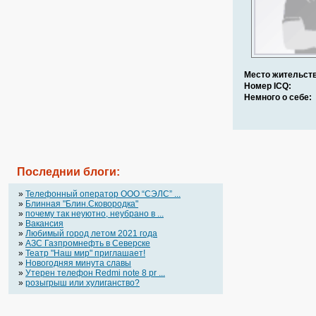
Место жительств
Номер ICQ:
Немного о себе:
Последнии блоги:
»
Телефонный оператор OOO “СЭЛС” ...
»
Блинная "Блин.Сковородка"
»
почему так неуютно, неубрано в ...
»
Вакансия
»
Любимый город летом 2021 года
»
АЗС Газпромнефть в Северске
»
Театр "Наш мир" приглашает!
»
Новогодняя минута славы
»
Утерен телефон Redmi note 8 pr ...
»
розыгрыш или хулиганство?