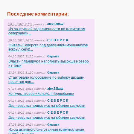
Последние
комментарии
:
alex33kaw
20.06.2026 07:33
написал
Из-за крупной задолженности по алиментам
северчанин...
С Е В Е Р С К
19.05.2026 14:30
написал
Житель Северска под давлением мошенников
вскрыл сейф...
барыга
04.05.2026 21:25
написал
Власти планируют наполнить высохшее озеро
из Томи
барыга
23.04.2026 21:39
написал
Стартовало голосование по выбору дизайн-
проектов для...
alex33kaw
07.04.2026 15:18
написал
Конкурс чтецов «Колокол Чернобыля»
С Е В Е Р С К
04.04.2026 18:35
написал
Две невестки подрались на юбилее свекрови
С Е В Е Р С К
04.04.2026 18:34
написал
Две невестки подрались на юбилее свекрови
барыга
27.03.2026 19:54
написал
Из-за активного снеготаяния коммунальные
службы города...