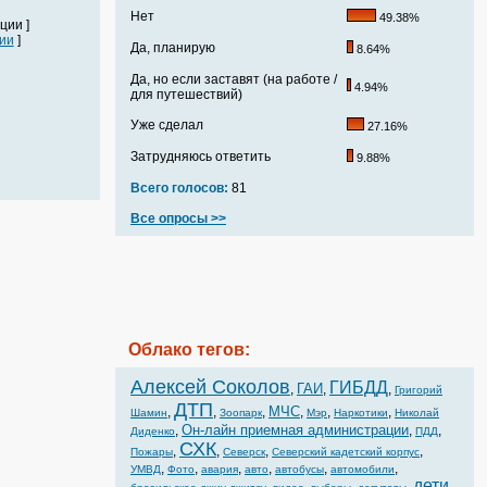
Нет
49.38%
ции ]
ии
]
Да, планирую
8.64%
Да, но если заставят (на работе /
4.94%
для путешествий)
Уже сделал
27.16%
Затрудняюсь ответить
9.88%
Всего голосов:
81
Все опросы >>
Облако тегов:
Алексей Соколов
ГИБДД
ГАИ
,
,
,
Григорий
ДТП
МЧС
,
,
,
,
,
,
Шамин
Зоопарк
Мэр
Наркотики
Николай
Он-лайн приемная администрации
,
,
,
Диденко
ПДД
СХК
,
,
,
,
Пожары
Северск
Северский кадетский корпус
,
,
,
,
,
,
УМВД
Фото
авария
авто
автобусы
автомобили
дети