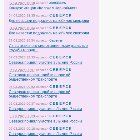
alex33kaw
07.04.2026 15:18
написал
Конкурс чтецов «Колокол Чернобыля»
С Е В Е Р С К
04.04.2026 18:35
написал
Две невестки подрались на юбилее свекрови
С Е В Е Р С К
04.04.2026 18:34
написал
Две невестки подрались на юбилее свекрови
барыга
27.03.2026 19:54
написал
Из-за активного снеготаяния коммунальные
службы города...
С Е В Е Р С К
07.03.2026 22:33
написал
Северск принял участие в Лыжне России
С Е В Е Р С К
06.03.2026 00:57
написал
Северчан просят пройти опрос об
общественном транспорте
С Е В Е Р С К
06.03.2026 00:52
написал
Северчан просят пройти опрос об
общественном транспорте
С Е В Е Р С К
06.03.2026 00:37
написал
Северск принял участие в Лыжне России
С Е В Е Р С К
06.03.2026 00:23
написал
Северск принял участие в Лыжне России
С Е В Е Р С К
06.03.2026 00:18
написал
Северск принял участие в Лыжне России