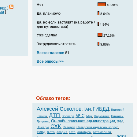
Нет
49.38%
ации
]
ии
]
Да, планирую
8.64%
Да, но если заставят (на работе /
4.94%
для путешествий)
Уже сделал
27.16%
Затрудняюсь ответить
9.88%
Всего голосов:
81
Все опросы >>
Облако тегов:
Алексей Соколов
ГИБДД
ГАИ
,
,
,
Григорий
ДТП
МЧС
,
,
,
,
,
,
Шамин
Зоопарк
Мэр
Наркотики
Николай
Он-лайн приемная администрации
,
,
,
Диденко
ПДД
СХК
,
,
,
,
Пожары
Северск
Северский кадетский корпус
,
,
,
,
,
,
УМВД
Фото
авария
авто
автобусы
автомобили
дети