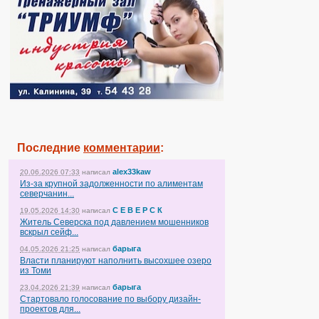
Последние
комментарии
:
alex33kaw
20.06.2026 07:33
написал
Из-за крупной задолженности по алиментам
северчанин...
С Е В Е Р С К
19.05.2026 14:30
написал
Житель Северска под давлением мошенников
вскрыл сейф...
барыга
04.05.2026 21:25
написал
Власти планируют наполнить высохшее озеро
из Томи
барыга
23.04.2026 21:39
написал
Стартовало голосование по выбору дизайн-
проектов для...