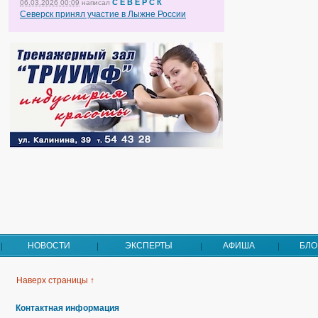
С Е В Е Р С К
06.03.2026 00:09
написал
Северск принял участие в Лыжне России
НОВОСТИ
ЭКСПЕРТЫ
АФИША
БЛО
Наверх страницы ↑
Контактная информация