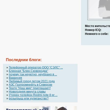
Место жительств
Номер ICQ:
Немного о себе:
Последнии блоги:
»
Телефонный оператор OOO “СЭЛС” ...
»
Блинная "Блин.Сковородка"
»
почему так неуютно, неубрано в ...
»
Вакансия
»
Любимый город летом 2021 года
»
АЗС Газпромнефть в Северске
»
Театр "Наш мир" приглашает!
»
Новогодняя минута славы
»
Утерен телефон Redmi note 8 pr ...
»
розыгрыш или хулиганство?