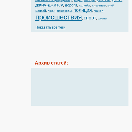
,
,
,
,
,
бразильское джиу-джитсу
видео
выборы
депутаты
джиу-джитсу
дороги
,
,
,
,
жалобы
животные
клуб
полиция
,
,
,
,
,
Банзай
люди
пешеходы
прикол
происшествия
спорт
,
,
школы
Показать все теги
Архив статей: