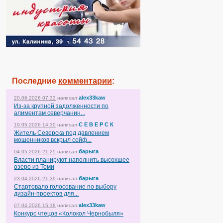
Последние
комментарии
:
alex33kaw
20.06.2026 07:33
написал
Из-за крупной задолженности по
алиментам северчанин...
С Е В Е Р С К
19.05.2026 14:30
написал
Житель Северска под давлением
мошенников вскрыл сейф...
барыга
04.05.2026 21:25
написал
Власти планируют наполнить высохшее
озеро из Томи
барыга
23.04.2026 21:39
написал
Стартовало голосование по выбору
дизайн-проектов для...
alex33kaw
07.04.2026 15:18
написал
Конкурс чтецов «Колокол Чернобыля»