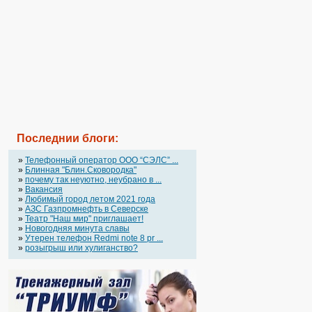
Последнии блоги:
»
Телефонный оператор OOO “СЭЛС” ...
»
Блинная "Блин.Сковородка"
»
почему так неуютно, неубрано в ...
»
Вакансия
»
Любимый город летом 2021 года
»
АЗС Газпромнефть в Северске
»
Театр "Наш мир" приглашает!
»
Новогодняя минута славы
»
Утерен телефон Redmi note 8 pr ...
»
розыгрыш или хулиганство?