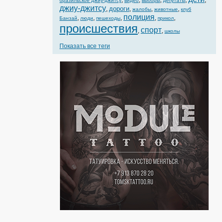
,
,
,
,
,
бразильское джиу-джитсу
видео
выборы
депутаты
джиу-джитсу
дороги
,
,
,
,
жалобы
животные
клуб
полиция
,
,
,
,
,
Банзай
люди
пешеходы
прикол
происшествия
спорт
,
,
школы
Показать все теги