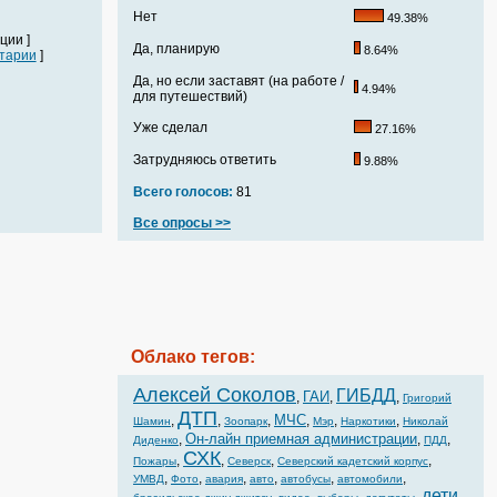
Нет
49.38%
ции ]
Да, планирую
8.64%
тарии
]
Да, но если заставят (на работе /
4.94%
для путешествий)
Уже сделал
27.16%
Затрудняюсь ответить
9.88%
Всего голосов:
81
Все опросы >>
Облако тегов:
Алексей Соколов
ГИБДД
ГАИ
,
,
,
Григорий
ДТП
МЧС
,
,
,
,
,
,
Шамин
Зоопарк
Мэр
Наркотики
Николай
Он-лайн приемная администрации
,
,
,
Диденко
ПДД
СХК
,
,
,
,
Пожары
Северск
Северский кадетский корпус
,
,
,
,
,
,
УМВД
Фото
авария
авто
автобусы
автомобили
дети