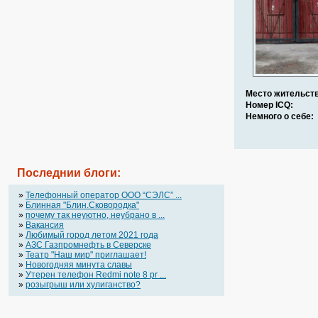
Место жительств
Номер ICQ:
Немного о себе:
Последнии блоги:
»
Телефонный оператор OOO “СЭЛС” ...
»
Блинная "Блин.Сковородка"
»
почему так неуютно, неубрано в ...
»
Вакансия
»
Любимый город летом 2021 года
»
АЗС Газпромнефть в Северске
»
Театр "Наш мир" приглашает!
»
Новогодняя минута славы
»
Утерен телефон Redmi note 8 pr ...
»
розыгрыш или хулиганство?