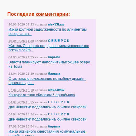
Последние
комментарии
:
alex33kaw
20.06.2026 07:33
написал
Из-за крупной задолженности по алиментам
северчанин...
С Е В Е Р С К
19.05.2026 14:30
написал
Житель Северска под давлением мошенников
вскрыл сейф...
барыга
04.05.2026 21:25
написал
Власти планируют наполнить высохшее озеро
из Томи
барыга
23.04.2026 21:39
написал
Стартовало голосование по выбору дизайн-
проектов для...
alex33kaw
07.04.2026 15:18
написал
Конкурс чтецов «Колокол Чернобыля»
С Е В Е Р С К
04.04.2026 18:35
написал
Две невестки подрались на юбилее свекрови
С Е В Е Р С К
04.04.2026 18:34
написал
Две невестки подрались на юбилее свекрови
барыга
27.03.2026 19:54
написал
Из-за активного снеготаяния коммунальные
службы города...