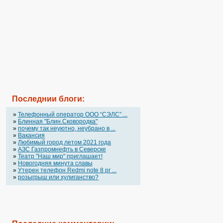
Последнии блоги:
»
Телефонный оператор OOO “СЭЛС” ...
»
Блинная "Блин.Сковородка"
»
почему так неуютно, неубрано в ...
»
Вакансия
»
Любимый город летом 2021 года
»
АЗС Газпромнефть в Северске
»
Театр "Наш мир" приглашает!
»
Новогодняя минута славы
»
Утерен телефон Redmi note 8 pr ...
»
розыгрыш или хулиганство?