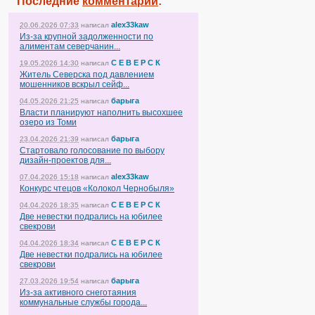
Последние
комментарии
:
alex33kaw
20.06.2026 07:33
написал
Из-за крупной задолженности по
алиментам северчанин...
С Е В Е Р С К
19.05.2026 14:30
написал
Житель Северска под давлением
мошенников вскрыл сейф...
барыга
04.05.2026 21:25
написал
Власти планируют наполнить высохшее
озеро из Томи
барыга
23.04.2026 21:39
написал
Стартовало голосование по выбору
дизайн-проектов для...
alex33kaw
07.04.2026 15:18
написал
Конкурс чтецов «Колокол Чернобыля»
С Е В Е Р С К
04.04.2026 18:35
написал
Две невестки подрались на юбилее
свекрови
С Е В Е Р С К
04.04.2026 18:34
написал
Две невестки подрались на юбилее
свекрови
барыга
27.03.2026 19:54
написал
Из-за активного снеготаяния
коммунальные службы города...