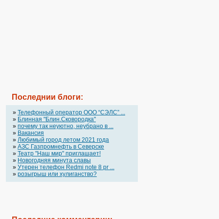
Последнии блоги:
»
Телефонный оператор OOO “СЭЛС” ...
»
Блинная "Блин.Сковородка"
»
почему так неуютно, неубрано в ...
»
Вакансия
»
Любимый город летом 2021 года
»
АЗС Газпромнефть в Северске
»
Театр "Наш мир" приглашает!
»
Новогодняя минута славы
»
Утерен телефон Redmi note 8 pr ...
»
розыгрыш или хулиганство?