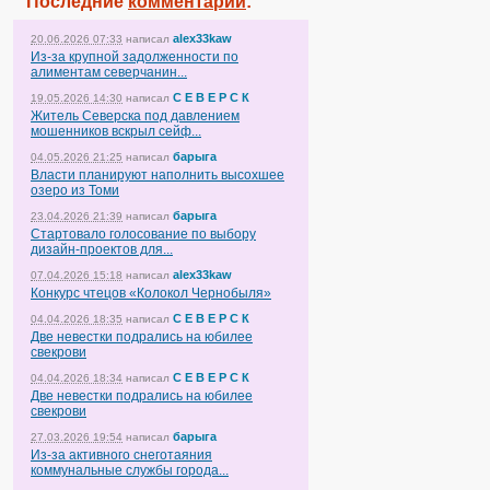
Последние
комментарии
:
alex33kaw
20.06.2026 07:33
написал
Из-за крупной задолженности по
алиментам северчанин...
С Е В Е Р С К
19.05.2026 14:30
написал
Житель Северска под давлением
мошенников вскрыл сейф...
барыга
04.05.2026 21:25
написал
Власти планируют наполнить высохшее
озеро из Томи
барыга
23.04.2026 21:39
написал
Стартовало голосование по выбору
дизайн-проектов для...
alex33kaw
07.04.2026 15:18
написал
Конкурс чтецов «Колокол Чернобыля»
С Е В Е Р С К
04.04.2026 18:35
написал
Две невестки подрались на юбилее
свекрови
С Е В Е Р С К
04.04.2026 18:34
написал
Две невестки подрались на юбилее
свекрови
барыга
27.03.2026 19:54
написал
Из-за активного снеготаяния
коммунальные службы города...