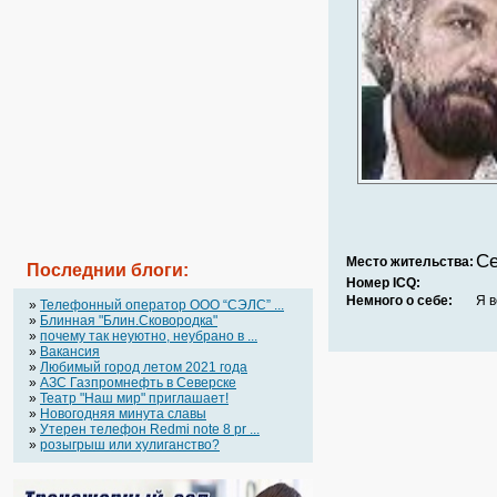
Се
Место жительства:
Последнии блоги:
Номер ICQ:
Немного о себе:
Я в
»
Телефонный оператор OOO “СЭЛС” ...
»
Блинная "Блин.Сковородка"
»
почему так неуютно, неубрано в ...
»
Вакансия
»
Любимый город летом 2021 года
»
АЗС Газпромнефть в Северске
»
Театр "Наш мир" приглашает!
»
Новогодняя минута славы
»
Утерен телефон Redmi note 8 pr ...
»
розыгрыш или хулиганство?