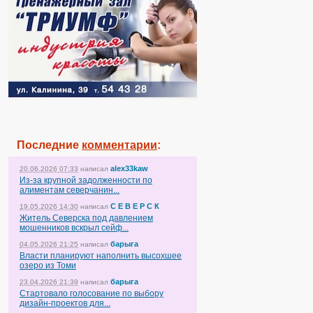
Последние
комментарии
:
alex33kaw
20.06.2026 07:33
написал
Из-за крупной задолженности по
алиментам северчанин...
С Е В Е Р С К
19.05.2026 14:30
написал
Житель Северска под давлением
мошенников вскрыл сейф...
барыга
04.05.2026 21:25
написал
Власти планируют наполнить высохшее
озеро из Томи
барыга
23.04.2026 21:39
написал
Стартовало голосование по выбору
дизайн-проектов для...