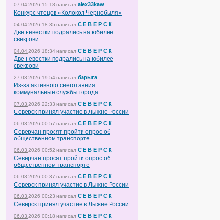
alex33kaw
07.04.2026 15:18
написал
Конкурс чтецов «Колокол Чернобыля»
С Е В Е Р С К
04.04.2026 18:35
написал
Две невестки подрались на юбилее
свекрови
С Е В Е Р С К
04.04.2026 18:34
написал
Две невестки подрались на юбилее
свекрови
барыга
27.03.2026 19:54
написал
Из-за активного снеготаяния
коммунальные службы города...
С Е В Е Р С К
07.03.2026 22:33
написал
Северск принял участие в Лыжне России
С Е В Е Р С К
06.03.2026 00:57
написал
Северчан просят пройти опрос об
общественном транспорте
С Е В Е Р С К
06.03.2026 00:52
написал
Северчан просят пройти опрос об
общественном транспорте
С Е В Е Р С К
06.03.2026 00:37
написал
Северск принял участие в Лыжне России
С Е В Е Р С К
06.03.2026 00:23
написал
Северск принял участие в Лыжне России
С Е В Е Р С К
06.03.2026 00:18
написал