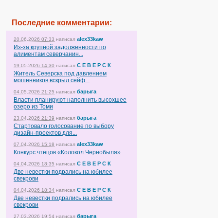
Последние
комментарии
:
alex33kaw
20.06.2026 07:33
написал
Из-за крупной задолженности по
алиментам северчанин...
С Е В Е Р С К
19.05.2026 14:30
написал
Житель Северска под давлением
мошенников вскрыл сейф...
барыга
04.05.2026 21:25
написал
Власти планируют наполнить высохшее
озеро из Томи
барыга
23.04.2026 21:39
написал
Стартовало голосование по выбору
дизайн-проектов для...
alex33kaw
07.04.2026 15:18
написал
Конкурс чтецов «Колокол Чернобыля»
С Е В Е Р С К
04.04.2026 18:35
написал
Две невестки подрались на юбилее
свекрови
С Е В Е Р С К
04.04.2026 18:34
написал
Две невестки подрались на юбилее
свекрови
барыга
27.03.2026 19:54
написал