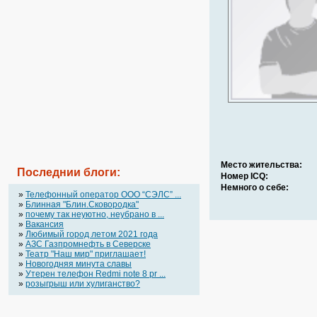
Место жительства:
Последнии блоги:
Номер ICQ:
Немного о себе:
»
Телефонный оператор OOO “СЭЛС” ...
»
Блинная "Блин.Сковородка"
»
почему так неуютно, неубрано в ...
»
Вакансия
»
Любимый город летом 2021 года
»
АЗС Газпромнефть в Северске
»
Театр "Наш мир" приглашает!
»
Новогодняя минута славы
»
Утерен телефон Redmi note 8 pr ...
»
розыгрыш или хулиганство?