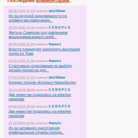
Последние
комментарии
:
alex33kaw
20.06.2026 07:33
написал
Из-за крупной задолженности по
алиментам северчанин...
С Е В Е Р С К
19.05.2026 14:30
написал
Житель Северска под давлением
мошенников вскрыл сейф...
барыга
04.05.2026 21:25
написал
Власти планируют наполнить высохшее
озеро из Томи
барыга
23.04.2026 21:39
написал
Стартовало голосование по выбору
дизайн-проектов для...
alex33kaw
07.04.2026 15:18
написал
Конкурс чтецов «Колокол Чернобыля»
С Е В Е Р С К
04.04.2026 18:35
написал
Две невестки подрались на юбилее
свекрови
С Е В Е Р С К
04.04.2026 18:34
написал
Две невестки подрались на юбилее
свекрови
барыга
27.03.2026 19:54
написал
Из-за активного снеготаяния
коммунальные службы города...