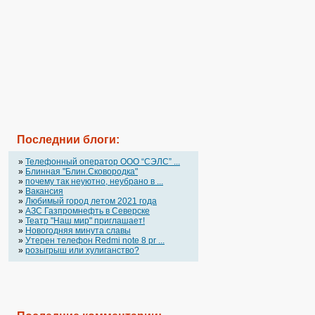
Последнии блоги:
»
Телефонный оператор OOO “СЭЛС” ...
»
Блинная "Блин.Сковородка"
»
почему так неуютно, неубрано в ...
»
Вакансия
»
Любимый город летом 2021 года
»
АЗС Газпромнефть в Северске
»
Театр "Наш мир" приглашает!
»
Новогодняя минута славы
»
Утерен телефон Redmi note 8 pr ...
»
розыгрыш или хулиганство?