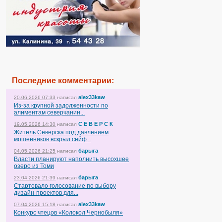
Последние
комментарии
:
alex33kaw
20.06.2026 07:33
написал
Из-за крупной задолженности по
алиментам северчанин...
С Е В Е Р С К
19.05.2026 14:30
написал
Житель Северска под давлением
мошенников вскрыл сейф...
барыга
04.05.2026 21:25
написал
Власти планируют наполнить высохшее
озеро из Томи
барыга
23.04.2026 21:39
написал
Стартовало голосование по выбору
дизайн-проектов для...
alex33kaw
07.04.2026 15:18
написал
Конкурс чтецов «Колокол Чернобыля»