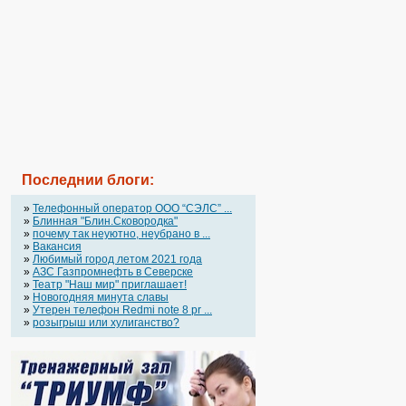
Последнии блоги:
»
Телефонный оператор OOO “СЭЛС” ...
»
Блинная "Блин.Сковородка"
»
почему так неуютно, неубрано в ...
»
Вакансия
»
Любимый город летом 2021 года
»
АЗС Газпромнефть в Северске
»
Театр "Наш мир" приглашает!
»
Новогодняя минута славы
»
Утерен телефон Redmi note 8 pr ...
»
розыгрыш или хулиганство?