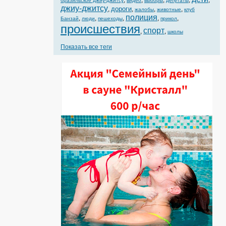
,
,
,
,
,
бразильское джиу-джитсу
видео
выборы
депутаты
джиу-джитсу
дороги
,
,
,
,
жалобы
животные
клуб
полиция
,
,
,
,
,
Банзай
люди
пешеходы
прикол
происшествия
спорт
,
,
школы
Показать все теги