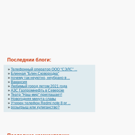
Последнии блоги:
»
Телефонный оператор OOO “СЭЛС” ...
»
Блинная "Блин.Сковородка"
»
почему так неуютно, неубрано в ...
»
Вакансия
»
Любимый город летом 2021 года
»
АЗС Газпромнефть в Северске
»
Театр "Наш мир" приглашает!
»
Новогодняя минута славы
»
Утерен телефон Redmi note 8 pr ...
»
розыгрыш или хулиганство?