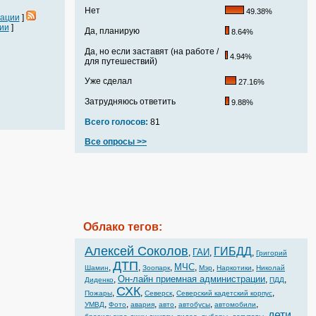
Нет
49.38%
кации
]
ии
]
Да, планирую
8.64%
Да, но если заставят (на работе /
4.94%
для путешествий)
Уже сделал
27.16%
Затрудняюсь ответить
9.88%
Всего голосов:
81
Все опросы >>
Облако тегов:
Алексей Соколов
ГИБДД
ГАИ
,
,
,
Григорий
ДТП
МЧС
,
,
,
,
,
,
Шамин
Зоопарк
Мэр
Наркотики
Николай
Он-лайн приемная администрации
,
,
,
Диденко
ПДД
СХК
,
,
,
,
Пожары
Северск
Северский кадетский корпус
,
,
,
,
,
,
УМВД
Фото
авария
авто
автобусы
автомобили
дети