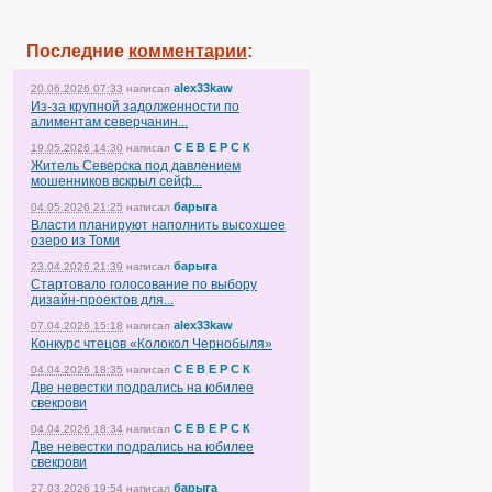
Последние
комментарии
:
alex33kaw
20.06.2026 07:33
написал
Из-за крупной задолженности по
алиментам северчанин...
С Е В Е Р С К
19.05.2026 14:30
написал
Житель Северска под давлением
мошенников вскрыл сейф...
барыга
04.05.2026 21:25
написал
Власти планируют наполнить высохшее
озеро из Томи
барыга
23.04.2026 21:39
написал
Стартовало голосование по выбору
дизайн-проектов для...
alex33kaw
07.04.2026 15:18
написал
Конкурс чтецов «Колокол Чернобыля»
С Е В Е Р С К
04.04.2026 18:35
написал
Две невестки подрались на юбилее
свекрови
С Е В Е Р С К
04.04.2026 18:34
написал
Две невестки подрались на юбилее
свекрови
барыга
27.03.2026 19:54
написал