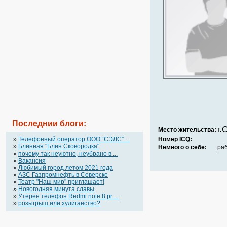
Последнии блоги:
г.
Место жительства:
»
Телефонный оператор OOO “СЭЛС” ...
Номер ICQ:
»
Блинная "Блин.Сковородка"
Немного о себе:
ра
»
почему так неуютно, неубрано в ...
»
Вакансия
»
Любимый город летом 2021 года
»
АЗС Газпромнефть в Северске
»
Театр "Наш мир" приглашает!
»
Новогодняя минута славы
»
Утерен телефон Redmi note 8 pr ...
»
розыгрыш или хулиганство?